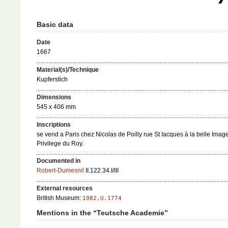
Basic data
Date
1667
Material(s)/Technique
Kupferstich
Dimensions
545 x 406 mm
Inscriptions
se vend a Paris chez Nicolas de Poilly rue St Iacques à la belle Imag
Privilege du Roy.
Documented in
Robert-Dumesnil
II.122.34.I/III
External resources
British Museum:
1982,U.1774
Mentions in the “Teutsche Academie”