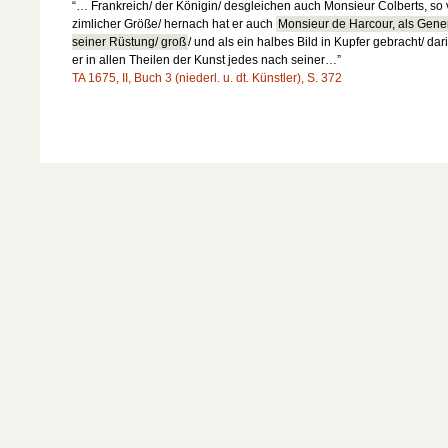
“… Frankreich/ der Königin/ desgleichen auch Monsieur Colberts, so
zimlicher Größe/ hernach hat er auch
Monsieur de Harcour, als Gener
seiner Rüstung/ groß
/ und als ein halbes Bild in Kupfer gebracht/ da
er in allen Theilen der Kunst jedes nach seiner…”
TA 1675, II, Buch 3 (niederl. u. dt. Künstler), S. 372