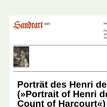
H
Fu
St
Tr
Porträt des Henri d
(»Portrait of Henri d
Count of Harcourt«)