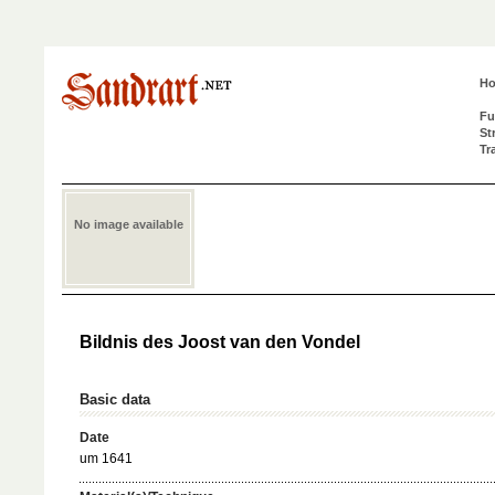
H
Fu
St
Tr
No image available
Bildnis des Joost van den Vondel
Basic data
Date
um 1641