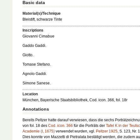
Basic data
Material(s)/Technique
Bleistift, schwarze Tinte
Inscriptions
Giovanni Cimabue
Gaddo Gaddi.
Giotto.
Tomase Stefano.
Agnolo Gaddi.
Simone Sanese.
Location
München, Bayerische Staatsbibliothek, Cod. icon. 366, fol. 18r
Annotations
Bereits Peltzer hatte darauf verwiesen, dass die sechs Porträtzeichn
von fol. 18 des
Cod. icon. 366
für die Porträts der
Tafel K in der Teuts
Academie (I, 1675)
verwendet wurden, vgl.
Peltzer 1925
, S. 123, Nr. 
Dies konnte von Mazzetti di Pietralata bestätigt werden, die zudem au