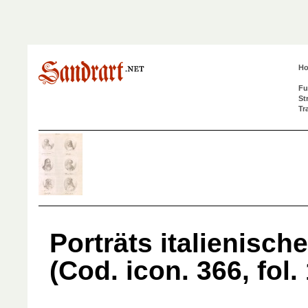
H
Fu
St
Tr
Porträts italienisch
(Cod. icon. 366, fol. 