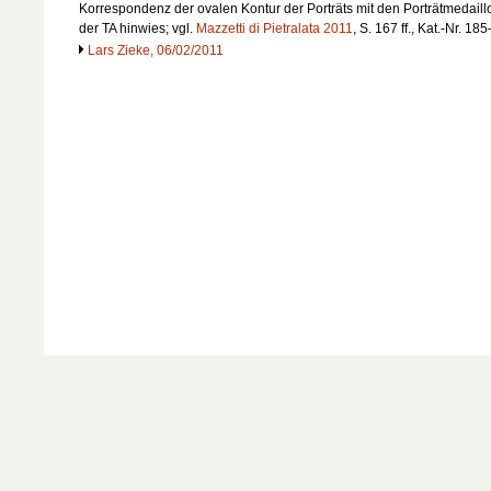
Korrespondenz der ovalen Kontur der Porträts mit den Porträtmedaill
der TA hinwies; vgl.
Mazzetti di Pietralata 2011
, S. 167 ff., Kat.-Nr. 18
Lars Zieke, 06/02/2011