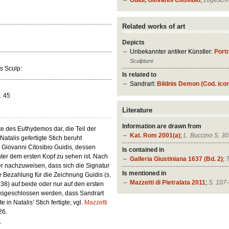
Related works of art
Depicts
Unbekannter antiker Künstler:
Port
Sculpture
is Sculp:
Is related to
Sandrart:
Bildnis Demon (Cod. icon.
f. 45
Literature
Information are drawn from
ste des Euthydemos dar, die Teil der
Kat. Rom 2001(a)
;
L. Buccino S. 305
atalis gefertigte Stich beruht
 Giovanni Citosibio Guidis, dessen
Is contained in
unter dem ersten Kopf zu sehen ist. Nach
Galleria Giustiniana 1637 (Bd. 2)
;
T
cher nachzuweisen, dass sich die Signatur
Is mentioned in
te Bezahlung für die Zeichnung Guidis (s.
Mazzetti di Pietralata 2011
;
S. 107–
r. 38) auf beide oder nur auf den ersten
ausgeschlossen werden, dass Sandrart
 in Natalis’ Stich fertigte; vgl.
Mazzetti
26.
1