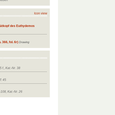
Icon view
rätkopf des Euthydemos
 366, fol. 6r)
Drawing
 f., Kat.-Nr. 38
f. 45
108, Kat.-Nr. 26