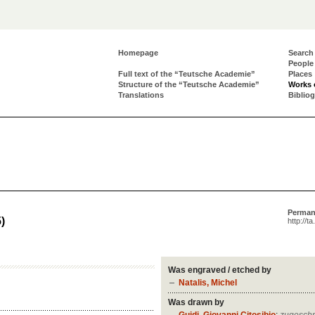
Homepage
Search
People
Full text of the “Teutsche Academie”
Places
Structure of the “Teutsche Academie”
Works 
Translations
Biblio
Perman
)
http://t
Was engraved / etched by
Natalis, Michel
Was drawn by
Guidi, Giovanni Citosibio
;
zugesch