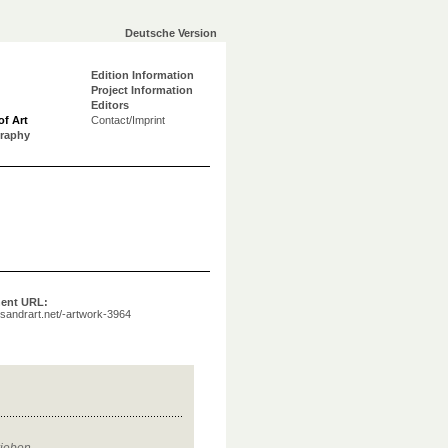
Deutsche Version
Edition Information
Project Information
Editors
of Art
Contact/Imprint
graphy
ent URL:
a.sandrart.net/-artwork-3964
rieben