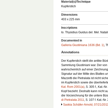
Material(s)/Technique
Kupferstich
Dimensions
403 x 225 mm
Inscriptions
Io. Thysidius Guidus del. Mel. Natal
Documented in
Galleria Giustiniana 1636 (Bd. 1)
, T
Annotations
Der Kupferstich stellt die antike Bü
Sammlung Giustiniani war. Der von N
wahrscheinlich auf einer Zeichnung
Signatur auf der Mitte des Blattes 
Mazzetti die Pietralata ist nicht si
im Kupferstich sowie die überliefer
Kat. Rom 2001(a)
, S. 305 f., Kat.-N
Kopf bezieht. Deshalb kann nicht 
die Vorzeichnung für die untere Büste
di Pietralata 2011
, S. 107 f. Kat.-Nr. 
Saskia Schäfer-Arnold, 07/21/201