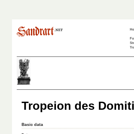
H
Fu
St
Tr
Tropeion des Domiti
Basic data