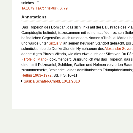
solches…”
TA 1679, I (Architektur), S. 79
Annotations
Das Tropeion des Domitian, das sich links auf der Balustrade des Pia
Campidoglio befindet, ist zusammen mit seinem auf der rechten Seite
befindlichen Gegenstück auch unter dem Namen »Trofei di Mario« b
und wurde unter
Sixtus V.
an seinen heutigen Standort gebracht. Bis
schmückten beide Denkmäler ein Nymphaeum des
Alexander Sever
der heutigen Piazza Vittorio, wie dies etwa auch der Stich von Du Pé
»
Trofei di Mario
« dokumentiert. Ursprünglich war das Tropeion, das s
einem mit Pelzmantel, Schilden, Waffen und Helmen verzierten Ba
zusammensetzt, Bestandteil eines domitianischen Triumphdenkmals; 
Helbig 1963–1972
, Bd. II, S. 10–11.
Saskia Schäfer-Arnold, 10/11/2010