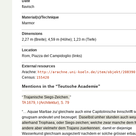
Date
flavisch
Material(s)/Technique
Marmor
Dimensions
2,27 m (Breite); 4,59 m (Höhe); 1,23 m (Tiefe)
Location
Rom, Piazza del Campidoglio (links)
External resources
Arachne:
http://arachne.uni-koeln.de/item/objekt/208390
Census:
155420
Mentions in the “Teutsche Academie”
“
Trajanische Siegs-Zeichen.
”
TA 1679, I (Architektur), S. 79
“… Aquae Martiae zu/ gleichwie auch eine Capitolinische Innschrifft 
gnugsam andeutet und bezeuget.
Daselbst umher stunden auch we
allerhand Trophaea, oder Siegs-zeichen; welche zwar manche dem M
andere aber vielmehr dem Trajano zuerkennen
; damit er diejenige
Wasserkunst gleichsam ausgeziert/ nachdem er solche grösser erbau