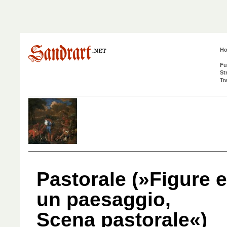
H
Fu
St
Tr
Pastorale (»Figure e
un paesaggio,
Scena pastorale«)