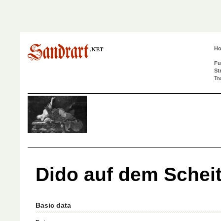
H
Fu
St
Tr
Dido auf dem Schei
Basic data