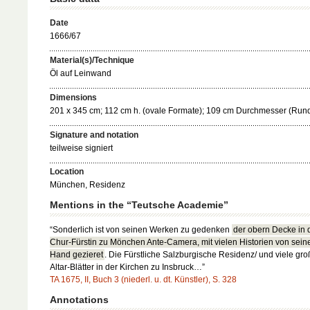
Date
1666/67
Material(s)/Technique
Öl auf Leinwand
Dimensions
201 x 345 cm; 112 cm h. (ovale Formate); 109 cm Durchmesser (Rund
Signature and notation
teilweise signiert
Location
München, Residenz
Mentions in the “Teutsche Academie”
“Sonderlich ist von seinen Werken zu gedenken
der obern Decke in 
Chur-Fürstin zu Mönchen Ante-Camera, mit vielen Historien von sein
Hand gezieret
. Die Fürstliche Salzburgische Residenz/ und viele gr
Altar-Blätter in der Kirchen zu Insbruck…”
TA 1675, II, Buch 3 (niederl. u. dt. Künstler), S. 328
Annotations