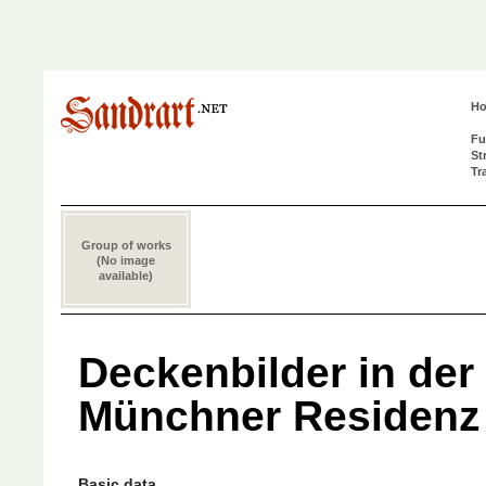
H
Fu
St
Tr
Group of works
(No image
available)
Deckenbilder in der
Münchner Residenz
Basic data