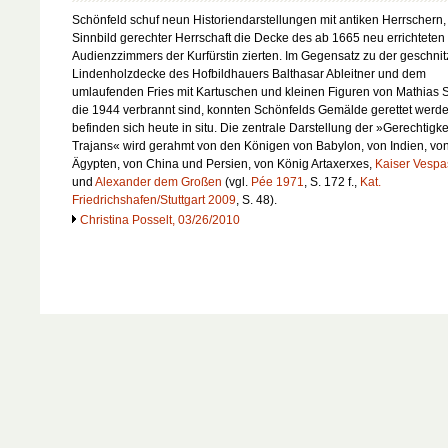
Schönfeld schuf neun Historiendarstellungen mit antiken Herrschern, 
Sinnbild gerechter Herrschaft die Decke des ab 1665 neu errichteten
Audienzzimmers der Kurfürstin zierten. Im Gegensatz zu der geschnit
Lindenholzdecke des Hofbildhauers Balthasar Ableitner und dem
umlaufenden Fries mit Kartuschen und kleinen Figuren von Mathias S
die 1944 verbrannt sind, konnten Schönfelds Gemälde gerettet werd
befinden sich heute in situ. Die zentrale Darstellung der »Gerechtigke
Trajans« wird gerahmt von den Königen von Babylon, von Indien, vo
Ägypten, von China und Persien, von König Artaxerxes,
Kaiser Vespa
und
Alexander dem Großen
(vgl.
Pée 1971
, S. 172 f.,
Kat.
Friedrichshafen/Stuttgart 2009
, S. 48).
Christina Posselt, 03/26/2010