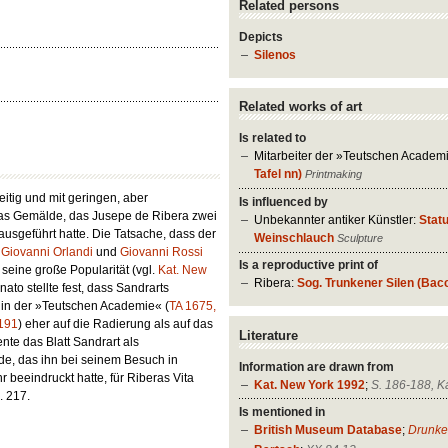
Related persons
Depicts
Silenos
Related works of art
Is related to
Mitarbeiter der »Teutschen Academ
Tafel nn)
Printmaking
itig und mit geringen, aber
Is influenced by
as Gemälde, das Jusepe de Ribera zwei
Unbekannter antiker Künstler:
Statu
usgeführt hatte. Die Tatsache, dass der
Weinschlauch
Sculpture
n
Giovanni Orlandi
und
Giovanni Rossi
Is a reproductive print of
 seine große Popularität (vgl.
Kat. New
Ribera:
Sog. Trunkener Silen (Bac
nato stellte fest, dass Sandrarts
in der »Teutschen Academie« (
TA 1675,
 191
) eher auf die Radierung als auf das
Literature
nte das Blatt Sandrart als
de, das ihn bei seinem Besuch in
Information are drawn from
 beeindruckt hatte, für Riberas Vita
Kat. New York 1992
;
S. 186-188, Ka
S. 217.
Is mentioned in
British Museum Database
;
Drunke