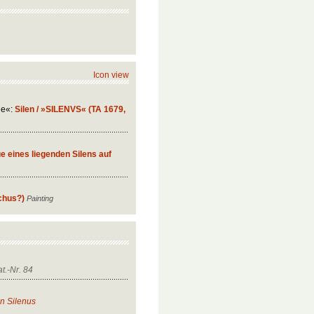
Icon view
ie«:
Silen / »SILENVS« (TA 1679,
e eines liegenden Silens auf
chus?)
Painting
t.-Nr. 84
n Silenus