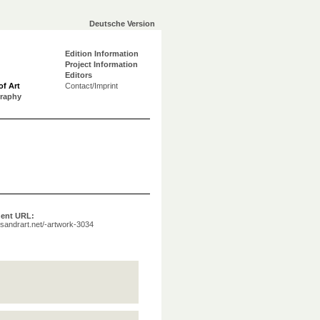
Deutsche Version
Edition Information
Project Information
Editors
of Art
Contact/Imprint
graphy
ent URL:
a.sandrart.net/-artwork-3034