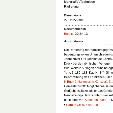
Material(s)/Technique
Radierung
Dimensions
273 x 355 mm
Documented in
Bartsch
XX.84.13
Annotations
Die Radierung reproduziert gegense
bedeutungsvollen Unterschieden d
Jahre zuvor für Giacomo de Castro a
Druck bei den römischen Verleger
zwei weitere Auflagen erfuhr, belegt
York
, S. 186–188, Kat.-Nr. 84). Simo
Beschreibung des Trunkenen Silen 
II, Buch 2 (italienische Künstler), S.
Gemälde zutrifft. Möglicherweise die
Gedächtnisstütze, als er das Gemäl
Neapel einige Jahrzehnte zuvor sehr
beschrieb; vgl.
Simonato 2009(a)
, 
Carolin Ott, 07/09/2010