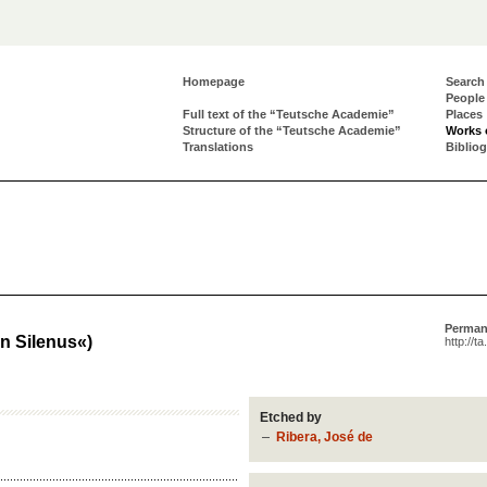
Homepage
Search
People
Full text of the “Teutsche Academie”
Places
Structure of the “Teutsche Academie”
Works 
Translations
Biblio
Perman
n Silenus«)
http://t
Etched by
Ribera, José de