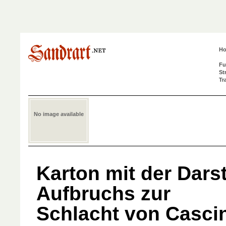
H
Fu
St
Tr
No image available
Karton mit der Dars
Aufbruchs zur
Schlacht von Casci