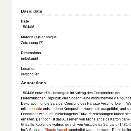
Basic data
Date
1504/06
Material(s)/Technique
Zeichnung (?)
Dimensions
unbekannt
Location
verschollen
Annotations
1504/06 entwarf Michelangelo im Auftrag des Gonfaloniere der
Florentinischen Republik Pier Soderini eine monumentale vielfigurig
Dekoration für die Sala del Consiglio des Palazzo Vecchio. Die im Wet
mit
Leonardo
entstandene Komposition wurde nie ausgeführt, und s
Leonardos wie auch Michelangelos Entwurfszeichnungen haben sich
erhalten. Dennoch ist das Aussehen von Michelangelos Karton dank 
Grisaille-Kopie, die wahrscheinlich von Aristotile da Sangallo (1481
im Auftrag von
Giorgio Vasari
angefertigt wurde, bekannt. Diese befin