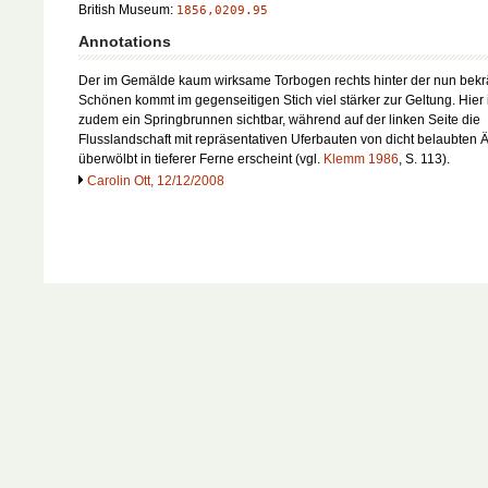
British Museum:
1856,0209.95
Annotations
Der im Gemälde kaum wirksame Torbogen rechts hinter der nun bekr
Schönen kommt im gegenseitigen Stich viel stärker zur Geltung. Hier 
zudem ein Springbrunnen sichtbar, während auf der linken Seite die
Flusslandschaft mit repräsentativen Uferbauten von dicht belaubten 
überwölbt in tieferer Ferne erscheint (vgl.
Klemm 1986
, S. 113).
Carolin Ott, 12/12/2008