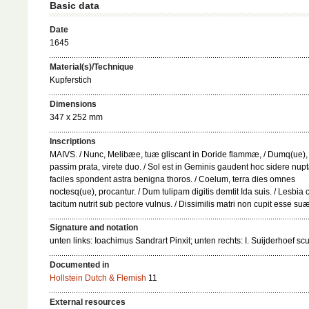
Basic data
Date
1645
Material(s)/Technique
Kupferstich
Dimensions
347 x 252 mm
Inscriptions
MAIVS. / Nunc, Melibæe, tuæ gliscant in Doride flammæ, / Dumq(ue), 
passim prata, virete duo. / Sol est in Geminis gaudent hoc sidere nup
faciles spondent astra benigna thoros. / Coelum, terra dies omnes
noctesq(ue), procantur. / Dum tulipam digitis demtit Ida suis. / Lesbia 
tacitum nutrit sub pectore vulnus. / Dissimilis matri non cupit esse suæ
Signature and notation
unten links: Ioachimus Sandrart Pinxit; unten rechts: I. Suijderhoef scu
Documented in
Hollstein Dutch & Flemish
11
External resources