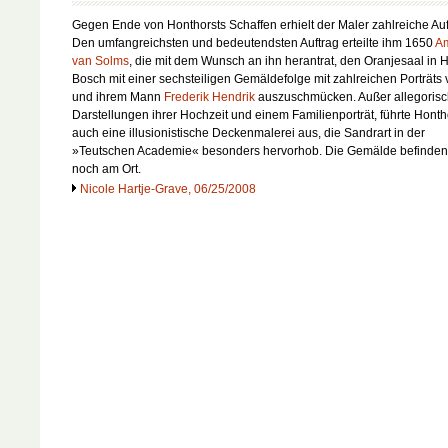
Gegen Ende von Honthorsts Schaffen erhielt der Maler zahlreiche Auf
Den umfangreichsten und bedeutendsten Auftrag erteilte ihm 1650
Am
van Solms
, die mit dem Wunsch an ihn herantrat, den Oranjesaal in H
Bosch mit einer sechsteiligen Gemäldefolge mit zahlreichen Porträts 
und ihrem Mann
Frederik Hendrik
auszuschmücken. Außer allegoris
Darstellungen ihrer Hochzeit und einem Familienporträt, führte Honth
auch eine illusionistische Deckenmalerei aus, die Sandrart in der
»Teutschen Academie« besonders hervorhob. Die Gemälde befinden
noch am Ort.
Nicole Hartje-Grave, 06/25/2008