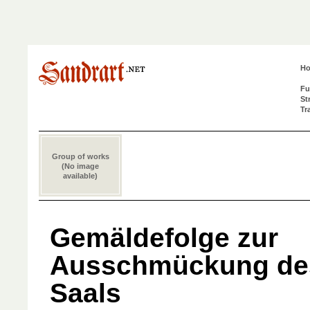
H
Fu
St
Tr
Group of works
(No image
available)
Gemäldefolge zur
Ausschmückung des
Saals