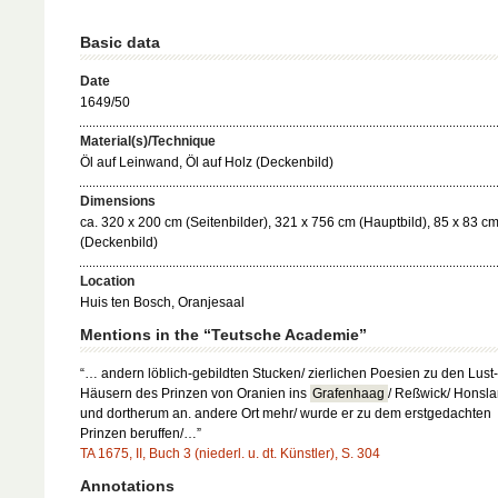
Basic data
Date
1649/50
Material(s)/Technique
Öl auf Leinwand, Öl auf Holz (Deckenbild)
Dimensions
ca. 320 x 200 cm (Seitenbilder), 321 x 756 cm (Hauptbild), 85 x 83 c
(Deckenbild)
Location
Huis ten Bosch, Oranjesaal
Mentions in the “Teutsche Academie”
“… andern löblich-gebildten Stucken/ zierlichen Poesien zu den Lust-
Häusern des Prinzen von Oranien ins
Grafenhaag
/ Reßwick/ Honsla
und dortherum an. andere Ort mehr/ wurde er zu dem erstgedachten
Prinzen beruffen/…”
TA 1675, II, Buch 3 (niederl. u. dt. Künstler), S. 304
Annotations