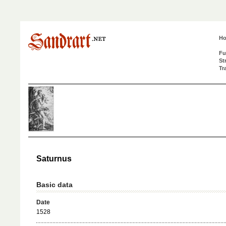
H
Fu
St
Tr
Saturnus
Basic data
Date
1528