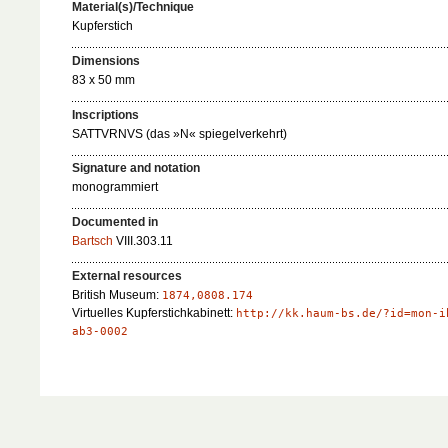
Material(s)/Technique
Kupferstich
Dimensions
83 x 50 mm
Inscriptions
SATTVRNVS (das »N« spiegelverkehrt)
Signature and notation
monogrammiert
Documented in
Bartsch
VIII.303.11
External resources
British Museum:
1874,0808.174
Virtuelles Kupferstichkabinett:
http://kk.haum-bs.de/?id=mon-i
ab3-0002