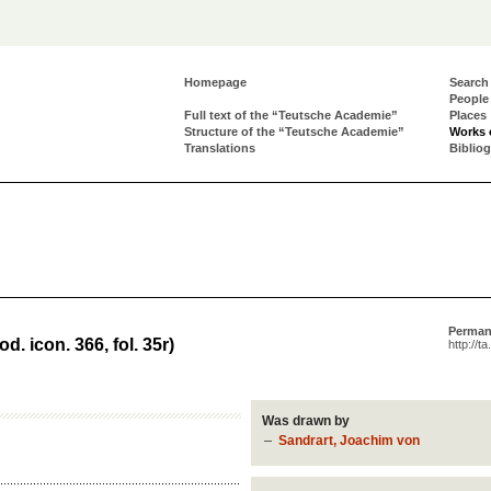
Homepage
Search
People
Full text of the “Teutsche Academie”
Places
Structure of the “Teutsche Academie”
Works 
Translations
Biblio
Perman
d. icon. 366, fol. 35r)
http://t
Was drawn by
Sandrart, Joachim von