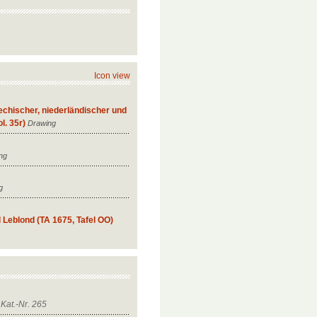
Icon view
echischer, niederländischer und
l. 35r)
Drawing
ing
g
l Leblond (TA 1675, Tafel OO)
 Kat.-Nr. 265