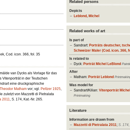
Related persons
Depicts
Leblond, Michel
Related works of art
Is part of
Sandrart:
Porträts deutscher, tsch
Schweizer Maler (Cod. icon. 366, fo
k, Cod. icon. 366, fol. 35
Is related to
Dyck:
Porträt Michel LeBlond
Paint
After
emälde van Dycks als Vorlage für das
Matham:
Porträt Leblond
Printmakin
s Vitenporträt in der
Teutschen
andrart eine druckgraphische
Was model for
Theodor Matham
vor; vgl.
Peltzer 1925
,
Sandrart/Kilian:
Vitenporträt Miche
 zuletzt von Mazzetti di Pietralata
Printmaking
ta 2011
, S. 174, Kat.-Nr. 265.
Literature
Information are drawn from
Mazzetti di Pietralata 2011
;
S. 174,