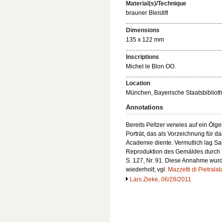
Material(s)/Technique
brauner Bleistift
Dimensions
135 x 122 mm
Inscriptions
Michel le Blon OO.
Location
München, Bayerische Staatsbibliothe
Annotations
Bereits Peltzer verwies auf ein Ölg
Porträt, das als Vorzeichnung für da
Academie
diente. Vermutlich lag S
Reproduktion des Gemäldes durch
S. 127, Nr. 91. Diese Annahme wurde
wiederholt; vgl.
Mazzetti di Pietrala
Lars Zieke, 06/28/2011