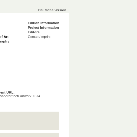
Deutsche Version
Edition Information
Project Information
Editors
of Art
Contact/Imprint
graphy
ent URL:
a.sandrart.net/-artwork-1674