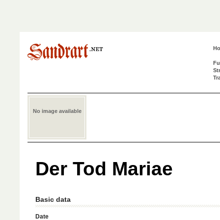
H
Fu
St
Tr
No image available
Der Tod Mariae
Basic data
Date