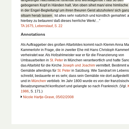
langwüriger Nachtwache ruhende und wehklagende Frau/ so den
gebogenen Kopf in Händen halt. Von oben sihet man/ eine himlische 
in der Engel-Begleitung/ um ihren theuren Geist abzuholen/ sich gan
sitsam herab lassen.
Ist alles sehr natürlich und künstlich gemahlet: 
hierbey zu betauren/ daß dieses herrliche Werk/…”
TA 1675, Lebenslauf, S. 22
Annotations
Als Auftraggeber des großen Altarbildes kommt nach Klemm Anna Ma
Kammerlohr in Frage, die in zweiter Ehe mit Hans Christoph Kammer
verheiratet war. Als Hofzahlmeister war er für die Finanzierung von
Umbauarbeiten in
St. Peter
in München verantwortlich und hatte Sand
das Altarbild für die Kirche
Joseph und Joachim
vermittelt. Bestimmt 
Gemälde allerdings für
St. Peter
in Salzburg. Wie Sandrart im Lebens
schreibt, bedauerte er es sehr, dass sein Gemälde nie dort aufgestell
und in
München
verblieb. Im Jahr 1800 wurde es von der französisc
Besatzungsmacht konfisziert und gelangte so nach Frankreich. (Vgl.
1986
, S. 171.)
Nicole Hartje-Grave, 05/02/2008