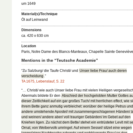
um 1649
Material(s)/Technique
Öl auf Leinwand
Dimensions
ca. 420 x 630 cm
Location
Paris, Notre Dame des Blancs-Manteaux, Chapelle Sainte Genevièv
Mentions in the “Teutsche Academie”
“Zu Salzburg/ die Taufe Christi/ und
Unser liebe Frau/ auch deren
verscheidung
.”
TA 1675, Lebenslauf, S. 22
“… Christi/ wie auch Unser liebe Frau mit vielen Heiligen vergesellsch
Abermals bildete Er den
Abschied der hochgelobten Mutter Gottes a
dieser Zeitlichkeit auf ein gar großes Tuch/ mit herrlichen effect, wie s
ihrem Bette ganz anmutig verbleichet: worüber der heilige Petrus und
andere umstehende Apostel/ mit zusammengeschlagenen Händen/ 
und weinen/ andere aber/ voll trauriger Gebärden/ im Gebet auf den
Kniehen ligen. Zu nächst dem Bette/ stehet ein entrüsteter Levit mit 
Ornat, von Weibervolk umringet. Auf einem Sessel/ sitzet eine wegen