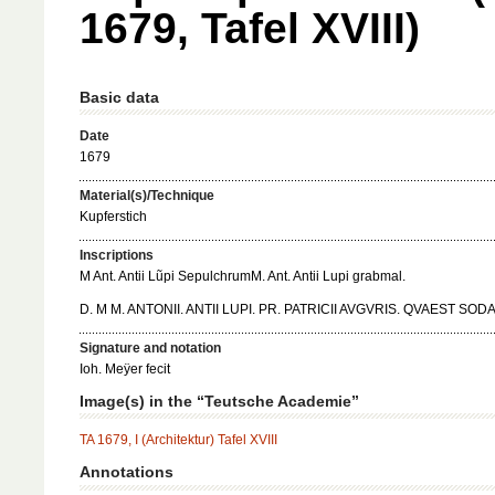
1679, Tafel XVIII)
Basic data
Date
1679
Material(s)/Technique
Kupferstich
Inscriptions
M Ant. Antii Lũpi SepulchrumM. Ant. Antii Lupi grabmal.
D. M M. ANTONII. ANTII LUPI. PR. PATRICII AVGVRIS. QVAEST SODA
Signature and notation
Ioh. Meÿer fecit
Image(s) in the “Teutsche Academie”
TA 1679, I (Architektur) Tafel XVIII
Annotations