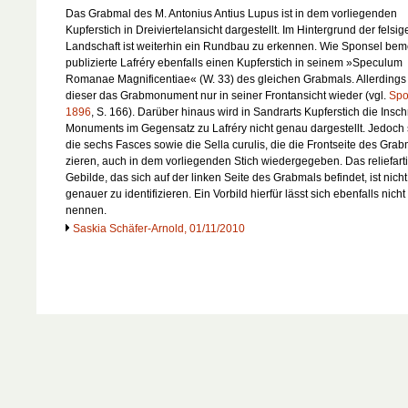
Das Grabmal des M. Antonius Antius Lupus ist in dem vorliegenden
Kupferstich in Dreiviertelansicht dargestellt. Im Hintergrund der felsig
Landschaft ist weiterhin ein Rundbau zu erkennen. Wie Sponsel beme
publizierte Lafréry ebenfalls einen Kupferstich in seinem »Speculum
Romanae Magnificentiae« (W. 33) des gleichen Grabmals. Allerdings 
dieser das Grabmonument nur in seiner Frontansicht wieder (vgl.
Spo
1896
, S. 166). Darüber hinaus wird in Sandrarts Kupferstich die Inschr
Monuments im Gegensatz zu Lafréry nicht genau dargestellt. Jedoch 
die sechs Fasces sowie die Sella curulis, die die Frontseite des Gra
zieren, auch in dem vorliegenden Stich wiedergegeben. Das reliefart
Gebilde, das sich auf der linken Seite des Grabmals befindet, ist nicht
genauer zu identifizieren. Ein Vorbild hierfür lässt sich ebenfalls nicht
nennen.
Saskia Schäfer-Arnold, 01/11/2010