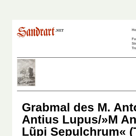
H
Fu
St
Tr
Grabmal des M. Ant
Antius Lupus/»M Ant
Lũpi Sepulchrum« (