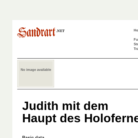
H
Fu
St
Tr
No image available
Judith mit dem
Haupt des Holofern
Basic data