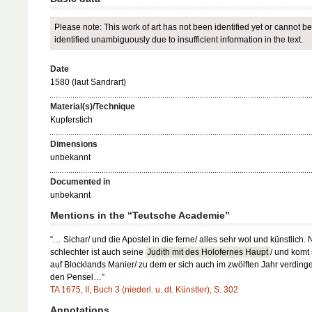
Please note: This work of art has not been identified yet or cannot be
identified unambiguously due to insufficient information in the text.
Date
1580 (laut Sandrart)
Material(s)/Technique
Kupferstich
Dimensions
unbekannt
Documented in
unbekannt
Mentions in the “Teutsche Academie”
“… Sichar/ und die Apostel in die ferne/ alles sehr wol und künstlich. 
schlechter ist auch seine
Judith mit des Holofernes Haupt
/ und komt 
auf Blocklands Manier/ zu dem er sich auch im zwölften Jahr verdinge
den Pensel…”
TA 1675, II, Buch 3 (niederl. u. dt. Künstler), S. 302
Annotations