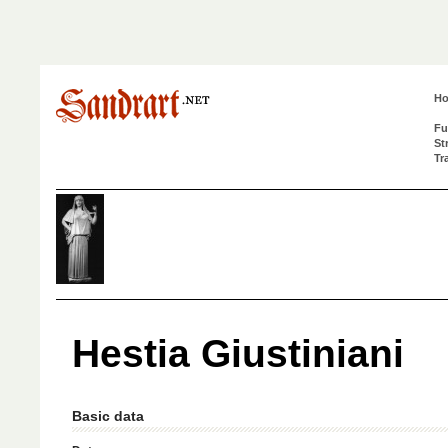
H
Fu
St
Tr
Hestia Giustiniani
Basic data