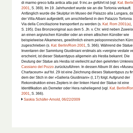
di marmo greco tutta antica alta pal. 9 inc.a« geführt ist (vgl.
Kat. Berl
2001
, S. 369). Im 19. Jahrhundert wurde sie an die Torlonia verkauft.
Anfänglich wurde die Skulptur im Museo del Palazzo alla Lungara, d
der Villa Albani aufgestellt, um anschließend in den Palazzo Torlonia
Via della Conciliazione transportiert zu werden (s.
Kat. Rom 2001(a)
,
S. 195). Das Bronzeoriginal aus dem 5. Jh. v. Chr. wird neben Zuwei
an einen argivischen Künstler oder an einen attischen Künstler wie
beispielweise Alkamenes, gewöhnlich einem peloponnesischen Küns
zugeschrieben (s.
Kat. Berlin/Rom 2001
, S. 366). Während die Statue
Inventaren der Sammlung Giustiniani erstmals als »vergine vestale ve
erscheint, ist dieser Statuentypus allgemein als Hestia bekannt. Die
Deutung der Statue als Hestia ist vielleicht auf den gelehrten Umkrei
Cassiano del Pozzo
zurückzuführen. In dessen Album IX des »Muse
Chartaceum« auf fol. 29 ist eine Zeichnung dieses Statuentypus zu fi
dem der Stich in der »Galleria Giustiniani« (I, 17) folgt. Aufgrund der
Rekonstruktion eines Zepters in der linken Hand der Statue ist eine
Identifikation als Demeter oder Hera naheliegend (vgl.
Kat. Berlin/R
2001
, S. 366).
Saskia Schäfer-Arnold, 06/22/2009