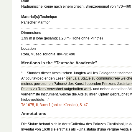
Date
Hadrianische Kopie nach einem griech. Bronzeoriginal von 470–460 v
Material(s)/Technique
Parischer Marmor
Dimensions
1,99 m (Höhe gesamt); 1,93 m (Höhe ohne Plinthe)
Location
Rom, Museo Torlonia, Inv.-Nr. 490
Mentions in the “Teutsche Academie”
“… Standes dieser Vestalischen Jungfer/ will ich Gelegenheit nehme
Antiquität-begierigen Leser
der Lala Statue zu communiciren/ welche
meines gewesenen Patrons/ des Kunst-liebenden Prinzens Justinian
Palast/ zu Rom/ verwahret aufgehalten wird
/ und neben derselben/ d
vornehmste Instrument, welche die Alte zu ihren Opfern gebrauchet/ 
hiebeygefügte…”
TA 1675, II, Buch 1 (antike Künstler), S. 47
Annotations
Die Statue befand sich in der »Galleria« des Palazzo Giustiniani, in 
Inventar von 1638 sie erstmals als »Una statua d’una vergine Vestale 