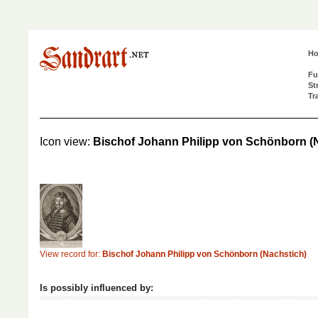
H
Fu
St
Tr
Icon view:
Bischof Johann Philipp von Schönborn (
View record for:
Bischof Johann Philipp von Schönborn (Nachstich)
Is possibly influenced by: