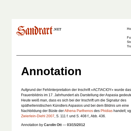
H
Fu
St
Tr
Annotation
Aufgrund der Fehlinterpretation der Inschrift »ACΠACIOY« wurde das
Frauenbildnis im 17. Jahrhundert als Darstellung der Aspasia gedeute
Heute weiß man, dass es sich bei der Inschrift um die Signatur des
späthellenistischen Künstlers Aspasios und bei dem Bildnis um eine
Nachbildung der Büste der
Athena Parthenos
des
Phidias
handelt; vg
Zwierlein-Diehl 2007
, S. 111 f. und S. 408 f., Abb. 436.
Annotation by
Carolin Ott
—
03/15/2012