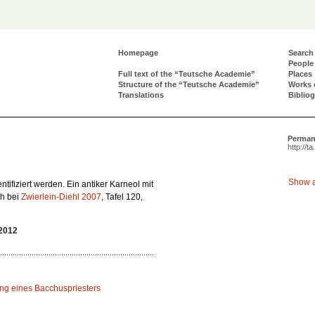
Homepage
Search
People
Full text of the “Teutsche Academie”
Places
Structure of the “Teutsche Academie”
Works 
Translations
Biblio
Perman
http://t
Show a
tifiziert werden. Ein antiker Karneol mit
ch bei
Zwierlein-Diehl 2007
, Tafel 120,
/2012
ng eines Bacchuspriesters