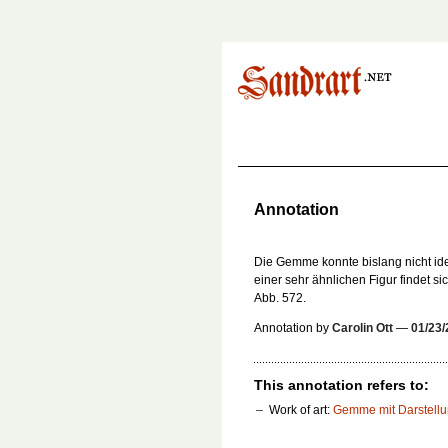
Annotation
Die Gemme konnte bislang nicht iden
einer sehr ähnlichen Figur findet si
Abb. 572.
Annotation by
Carolin Ott
—
01/23
This annotation refers to:
Work of art:
Gemme mit Darstellu