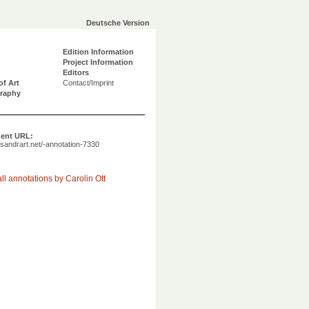
Deutsche Version
Edition Information
Project Information
Editors
of Art
Contact/Imprint
graphy
ent URL:
a.sandrart.net/-annotation-7330
ll annotations by Carolin Ott