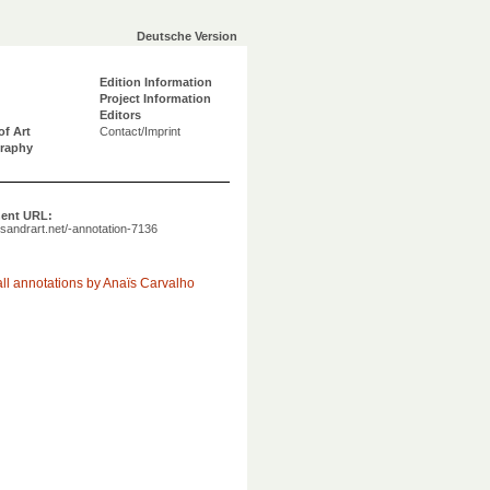
Deutsche Version
Edition Information
Project Information
Editors
of Art
Contact/Imprint
graphy
ent URL:
a.sandrart.net/-annotation-7136
ll annotations by Anaïs Carvalho