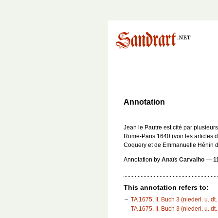
Annotation
Jean le Pautre est cité par plusieur
Rome-Paris 1640
(voir les article
Coquery et de Emmanuelle Hénin 
Annotation by
Anaïs Carvalho
—
1
This annotation refers to:
TA 1675, II, Buch 3 (niederl. u. dt
TA 1675, II, Buch 3 (niederl. u. dt