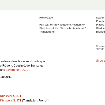
Homepage
Search
People
Full text of the “Teutsche Academie”
Places
Structure of the “Teutsche Academie”
Works 
Translations
Biblio
Perman
http://t
Show a
s auteurs dans les actes du colloque
s de Frédéric Cousinié, de Emmanuel
dans
Bayard (dir.) 2010
).
1/30/2011
. Künstler), S. 371
. Künstler), S. 371
(Translation: French)