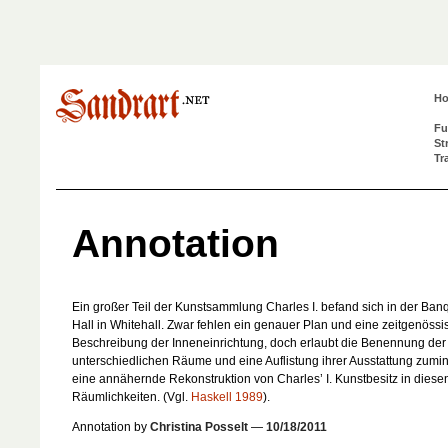
H
Fu
St
Tr
Annotation
Ein großer Teil der Kunstsammlung Charles I. befand sich in der Ban
Hall in Whitehall. Zwar fehlen ein genauer Plan und eine zeitgenössi
Beschreibung der Inneneinrichtung, doch erlaubt die Benennung der
unterschiedlichen Räume und eine Auflistung ihrer Ausstattung zumi
eine annähernde Rekonstruktion von Charles’ I. Kunstbesitz in diese
Räumlichkeiten. (Vgl.
Haskell 1989
).
Annotation by
Christina Posselt
—
10/18/2011