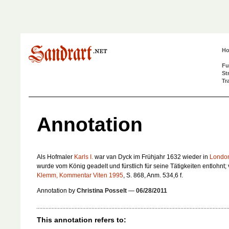
H
Fu
St
Tr
Annotation
Als Hofmaler
Karls I.
war van Dyck im Frühjahr 1632 wieder in
Londo
wurde vom König geadelt und fürstlich für seine Tätigkeiten entlohnt; 
Klemm, Kommentar Viten 1995
, S. 868, Anm. 534,6 f.
Annotation by
Christina Posselt
—
06/28/2011
This annotation refers to: