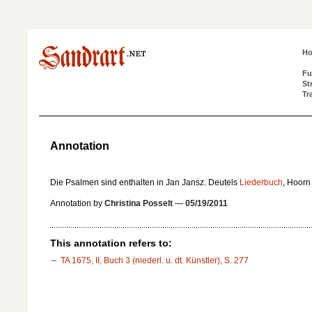
H
Fu
St
Tr
Annotation
Die Psalmen sind enthalten in Jan Jansz. Deutels
Liederbuch
, Hoorn
Annotation by
Christina Posselt
—
05/19/2011
This annotation refers to:
TA 1675, II, Buch 3 (niederl. u. dt. Künstler), S. 277