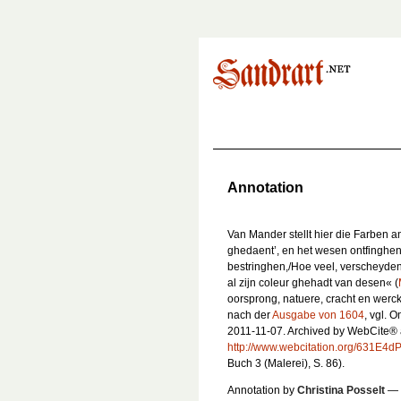
Annotation
Van Mander stellt hier die Farben 
ghedaent’, en het wesen ontfinghen
bestringhen,/Hoe veel, verscheyden
al zijn coleur ghehadt van desen« (
oorsprong, natuere, cracht en werck
nach der
Ausgabe von 1604
, vgl.
2011-11-07. Archived by WebCite® 
http://www.webcitation.org/631E4d
Buch 3 (Malerei), S. 86).
Annotation by
Christina Posselt
—