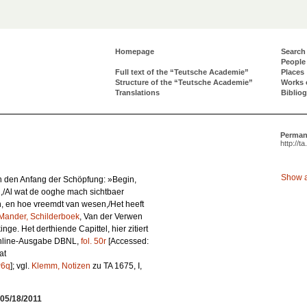
Homepage
Search
People
Full text of the “Teutsche Academie”
Places
Structure of the “Teutsche Academie”
Works 
Translations
Biblio
Perman
http://t
Show a
an den Anfang der Schöpfung: »Begin,
,/Al wat de ooghe mach sichtbaer
, en hoe vreemdt van wesen,/Het heeft
Mander, Schilderboek
,
Van der Verwen
inge. Het derthiende Capittel
, hier zitiert
 Online-Ausgabe DBNL,
fol. 50r
[Accessed:
at
P6q
]; vgl.
Klemm, Notizen
zu TA 1675, I,
05/18/2011