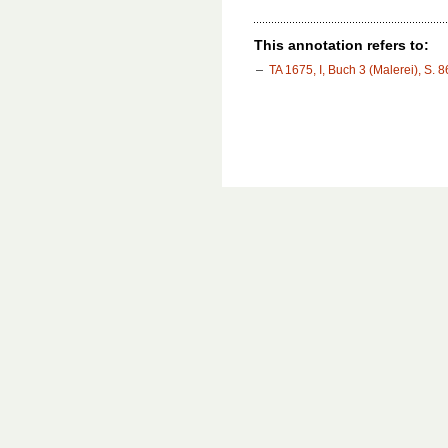
This annotation refers to:
TA 1675, I, Buch 3 (Malerei), S. 8