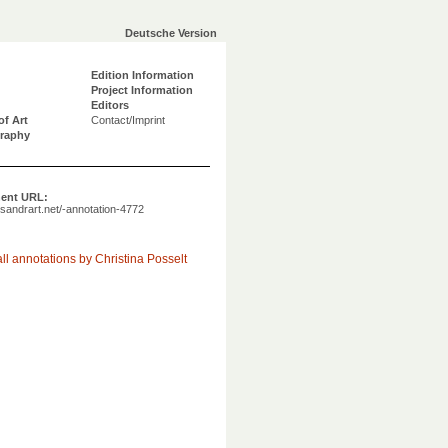
Deutsche Version
Edition Information
Project Information
Editors
of Art
Contact/Imprint
graphy
ent URL:
a.sandrart.net/-annotation-4772
ll annotations by Christina Posselt