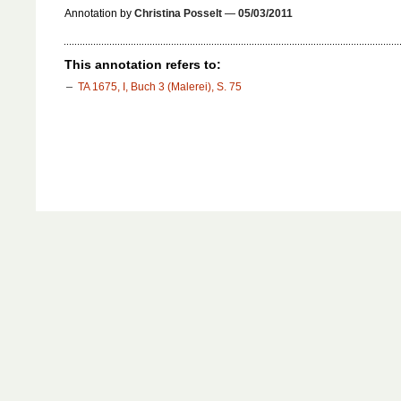
Annotation by
Christina Posselt
—
05/03/2011
This annotation refers to:
TA 1675, I, Buch 3 (Malerei), S. 75