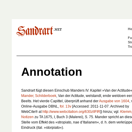
H
Fu
St
Tr
Annotation
Sandrart fügt diesen Einschub Manders IV. Kapitel »Van der Actitude« 
Mander, Schilderboek
,
Van der Actitude, welstandt, ende weldoen ee
Beelts. Het vierde Capittel
, überprüft anhand der
Ausgabe von 1604
, 
Online-Ausgabe DBNL,
fol. 13v
[Accessed: 2011-11-07. Archived by
WebCite® at
http://www.webcitation.org/630zlIFIR
]) hinzu; vgl.
Klemm
Notizen
zu TA 1675, I, Buch 3 (Malerei), S. 75. Mander spricht an dies
Stelle vom Effekt des »stropiato, nae d’Italianen«, d. h. dem verkrüpp
Eindruck (ital. »storpiato«).