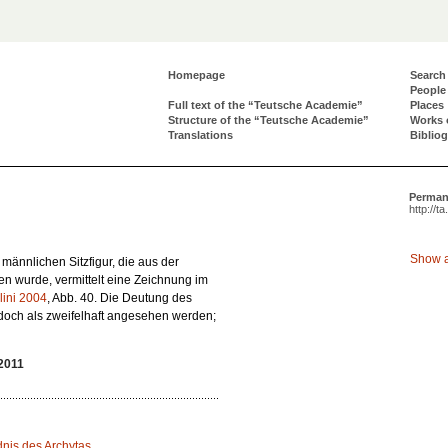
Homepage
Search
People
Full text of the “Teutsche Academie”
Places
Structure of the “Teutsche Academie”
Works 
Translations
Biblio
Perman
http://t
Show a
männlichen Sitzfigur, die aus der
n wurde, vermittelt eine Zeichnung im
lini 2004
, Abb. 40. Die Deutung des
doch als zweifelhaft angesehen werden;
2011
dnis des Archytas