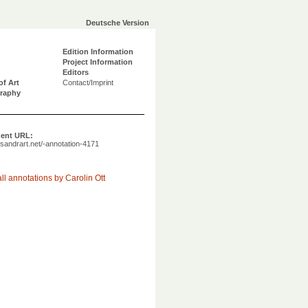
Deutsche Version
Edition Information
Project Information
Editors
of Art
Contact/Imprint
graphy
ent URL:
a.sandrart.net/-annotation-4171
ll annotations by Carolin Ott