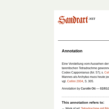
Annotation
Eine Vorstellung vom Aussehen der 
tarentischen Tetradrachme gewonne
Codex Capponianus (fol. 57); s.
Cel
Mannes als Archytas muss heute je
vgl.
Cellini 2004
, S. 305.
Annotation by
Carolin Ott
—
02/01/
This annotation refers to:
Work of art:
Tetradrachme mit Bil