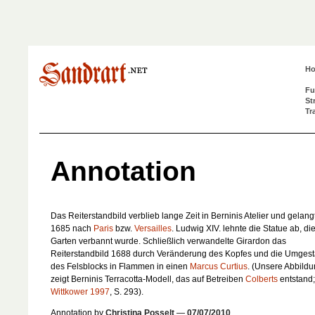
H
Fu
St
Tr
Annotation
Das Reiterstandbild verblieb lange Zeit in Berninis Atelier und gelang
1685 nach
Paris
bzw.
Versailles
. Ludwig XIV. lehnte die Statue ab, di
Garten verbannt wurde. Schließlich verwandelte Girardon das
Reiterstandbild 1688 durch Veränderung des Kopfes und die Umgest
des Felsblocks in Flammen in einen
Marcus Curtius
. (Unsere Abbild
zeigt Berninis Terracotta-Modell, das auf Betreiben
Colberts
entstand;
Wittkower 1997
, S. 293).
Annotation by
Christina Posselt
—
07/07/2010