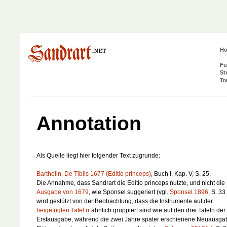
H
Fu
St
Tr
Annotation
Als Quelle liegt hier folgender Text zugrunde:
Bartholin, De Tibiis 1677 (Editio princeps)
, Buch I, Kap. V, S. 25.
Die Annahme, dass Sandrart die Editio princeps nutzte, und nicht die
Ausgabe von 1679
, wie Sponsel suggeriert (vgl.
Sponsel 1896
, S. 33 
wird gestützt von der Beobachtung, dass die Instrumente auf der
beigefügten Tafel rr
ähnlich gruppiert sind wie auf den drei Tafeln der
Erstausgabe, während die zwei Jahre später erschienene Neuausga