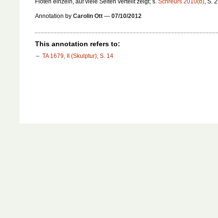
Flöten einzeln, auf viele Seiten verteilt zeigt; s.
Schreurs 2010(b)
, S. 
Annotation by
Carolin Ott
—
07/10/2012
This annotation refers to:
TA 1679, II (Skulptur), S. 14