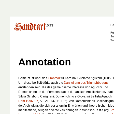
H
Fu
St
Tr
Annotation
Gemeint ist wohl das
Grabmal
für Kardinal Girolamo Agucchi (1605–
Um dieselbe Zeit dürfte auch die
Darstellung des Triumphbogens
entstanden sein, die das gemeinsame Interesse von Agucchi und
Domenichino an der Formensprache der antiken Architektur bezeugt (
Silvia Ginzburg Carignani: Domenichino e Giovanni Battista Agucchi, 
Rom 1996–97
, S. 121–137, S. 122). Von Domenichinos Beschäftigun
der Architektur, die sich vor allem in Entwürfen und theoretischen Ide
manifestierte, zeugen diverse Zeichnungen in Windsor Castle (vgl.
P