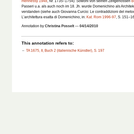
Hennessy 1948
, Nr. 1735–1754). Sowohl von seinen Zeitgenossen
B
Passeri u.a. als auch noch im 18. Jh. wurde Domenichino als Architek
verstanden (siehe auch Giovanna Curcio: Le contraddizioni del metodo
L’architettura esatta di Domenichino, in:
Kat. Rom 1996-97
, S. 151–16
Annotation by
Christina Posselt
—
04/14/2010
This annotation refers to:
TA 1675, II, Buch 2 (italienische Künstler), S. 197