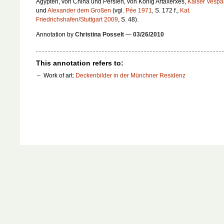
Ägypten, von China und Persien, von König Artaxerxes,
Kaiser Vespa
und
Alexander dem Großen
(vgl.
Pée 1971
, S. 172 f.,
Kat.
Friedrichshafen/Stuttgart 2009
, S. 48).
Annotation by
Christina Posselt
—
03/26/2010
This annotation refers to:
Work of art:
Deckenbilder in der Münchner Residenz