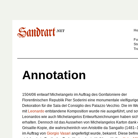
H
Fu
St
Tr
Annotation
1504/06 entwarf Michelangelo im Auftrag des Gonfaloniere der
Florentinischen Republik Pier Soderini eine monumentale vielfigurig
Dekoration für die Sala del Consiglio des Palazzo Vecchio. Die im Wet
mit
Leonardo
entstandene Komposition wurde nie ausgeführt, und s
Leonardos wie auch Michelangelos Entwurfszeichnungen haben sich
erhalten. Dennoch ist das Aussehen von Michelangelos Karton dank 
Grisaille-Kopie, die wahrscheinlich von Aristotile da Sangallo (1481
im Auftrag von
Giorgio Vasari
angefertigt wurde, bekannt. Diese befin