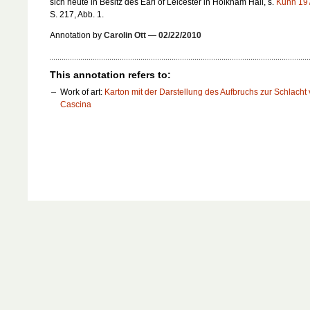
sich heute in Besitz des Earl of Leicester in Holkham Hall, s.
Kuhn 19
S. 217, Abb. 1.
Annotation by
Carolin Ott
—
02/22/2010
This annotation refers to:
Work of art:
Karton mit der Darstellung des Aufbruchs zur Schlacht
Cascina