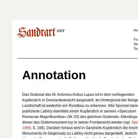
H
Fu
St
Tr
Annotation
Das Grabmal des M. Antonius Antius Lupus ist in dem vorliegenden
Kupferstich in Dreiviertelansicht dargestellt. Im Hintergrund der felsig
Landschaft ist weiterhin ein Rundbau zu erkennen. Wie Sponsel beme
publizierte Lafréry ebenfalls einen Kupferstich in seinem »Speculum
Romanae Magnificentiae« (W. 33) des gleichen Grabmals. Allerdings 
dieser das Grabmonument nur in seiner Frontansicht wieder (vgl.
Spo
1896
, S. 166). Darüber hinaus wird in Sandrarts Kupferstich die Inschr
Monuments im Gegensatz zu Lafréry nicht genau dargestellt. Jedoch 