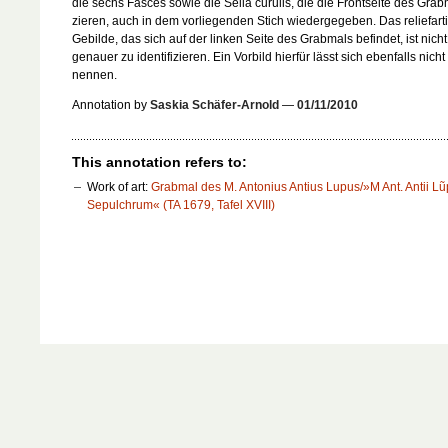
die sechs Fasces sowie die Sella curulis, die die Frontseite des Gra
zieren, auch in dem vorliegenden Stich wiedergegeben. Das reliefart
Gebilde, das sich auf der linken Seite des Grabmals befindet, ist nicht
genauer zu identifizieren. Ein Vorbild hierfür lässt sich ebenfalls nicht
nennen.
Annotation by
Saskia Schäfer-Arnold
—
01/11/2010
This annotation refers to:
Work of art:
Grabmal des M. Antonius Antius Lupus/»M Ant. Antii Lũ
Sepulchrum« (TA 1679, Tafel XVIII)