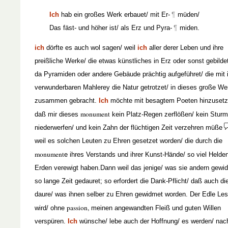
Ich
hab ein großes Werk erbauet/ mit Er-
¶
müden/
Das fäst- und höher ist/ als Erz und Pyra-
¶
miden.
ich
dörfte es auch wol sagen/ weil
ich
aller derer Leben und ihre
preißliche Werke/ die etwas künstliches in Erz oder sonst gebildet
da Pyramiden oder andere Gebäude prächtig aufgeführet/ die mit i
verwunderbaren Mahlerey die Natur getrotzet/ in dieses große We
zusammen gebracht.
Ich
möchte mit besagtem Poeten hinzusetz
monument
daß mir dieses
kein Platz-Regen zerflößen/ kein Stur
niederwerfen/ und kein Zahn der flüchtigen Zeit verzehren müße
weil es solchen Leuten zu Ehren gesetzet worden/ die durch die
monument
e ihres Verstands und ihrer Kunst-Hände/ so viel Helde
Erden verewigt haben.Dann weil das jenige/ was sie andern gewi
so lange Zeit gedauret; so erfordert die Dank-Pflicht/ daß auch di
daure/ was ihnen selber zu Ehren gewidmet worden. Der Edle Les
passion,
wird/ ohne
meinen angewandten Fleiß und guten Willen
verspüren.
Ich
wünsche/ lebe auch der Hoffnung/ es werden/ na