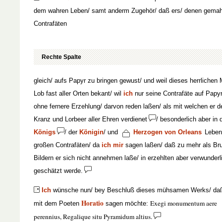
dem wahren Leben/ samt anderm Zugehör/ daß ers/ denen gemah
Contrafäten
Rechte Spalte
gleich/ aufs Papyr zu bringen gewust/ und weil dieses herrlichen
Lob fast aller Orten bekant/ wil
ich
nur seine Contrafäte auf Papyr
ohne fernere Erzehlung/ darvon reden laßen/ als mit welchen er d
Kranz und Lorbeer aller Ehren verdienet
/ besonderlich aber in 
Königs
/ der
Königin
/ und
Herzogen von Orleans
Leben
großen Contrafäten/ da
ich
mir
sagen laßen/ daß zu mehr als Bru
Bildern er sich nicht annehmen laße/ in erzehlten aber verwunderl
geschätzt werde.
Ich
wünsche nun/ bey Beschluß dieses mühsamen Werks/ d
Horatio
Exegi monumentum aere
mit dem Poeten
sagen möchte:
perennius, Regalique situ Pyramidum altius.