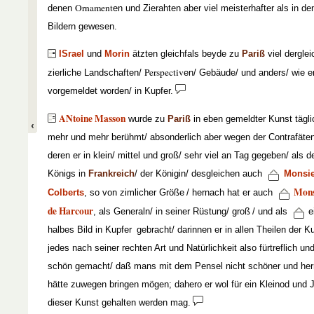
Ornament
denen
en und Zierahten aber viel meisterhafter als in de
Bildern gewesen.
ISrael
und
Morin
ätzten gleichfals beyde zu
Pariß
viel dergle
Perspectiv
zierliche Landschaften/
en/ Gebäude/ und anders/ wie e
vorgemeldet worden/ in Kupfer.
ANtoine Masson
wurde zu
Pariß
in eben gemeldter Kunst tägli
mehr und mehr berühmt/ absonderlich aber wegen der Contrafäten
deren er in klein/ mittel und groß/ sehr viel an Tag gegeben/ als d
Königs in
Frankreich
/ der Königin/ desgleichen auch
Monsi
Mons
Colberts
, so von zimlicher Größe
/ hernach hat er auch
de Harcour
, als Generaln/ in seiner Rüstung/ groß
/ und als
e
halbes Bild in Kupfer
gebracht/ darinnen er in allen Theilen der K
jedes nach seiner rechten Art und Natürlichkeit also fürtreflich un
schön gemacht/ daß mans mit dem Pensel nicht schöner und herr
hätte zuwegen bringen mögen; dahero er wol für ein Kleinod und 
dieser Kunst gehalten werden mag.