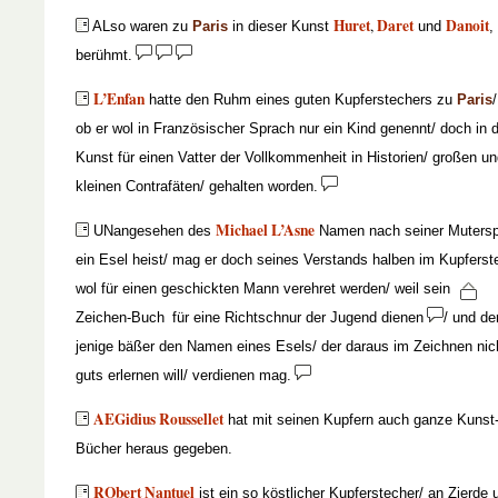
Huret
Daret
Danoit
,
ALso waren zu
Paris
in dieser Kunst
und
,
berühmt.
L’Enfan
hatte den Ruhm eines guten Kupferstechers zu
Paris
ob er wol in Französischer Sprach nur ein Kind genennt/ doch in 
Kunst für einen Vatter der Vollkommenheit in Historien/ großen u
kleinen Contrafäten/ gehalten worden.
Michael L’Asne
UNangesehen des
Namen nach seiner Muters
ein Esel heist/ mag er doch seines Verstands halben im Kupfers
wol für einen geschickten Mann verehret werden/ weil sein
Zeichen-Buch
für eine Richtschnur der Jugend dienen
/ und de
jenige bäßer den Namen eines Esels/ der daraus im Zeichnen nic
guts erlernen will/ verdienen mag.
AEGidius Roussellet
hat mit seinen Kupfern auch ganze Kunst
Bücher heraus gegeben.
RObert Nantuel
ist ein so köstlicher Kupferstecher/ an Zierde 