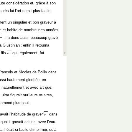
aute considération et, grâce à son
rès lui l’art serait plus facile.
ent un singulier et bon graveur à
alie et habita de nombreuses années
, il a donc aussi beaucoup gravé
 Giustiniani; enfin il retourna
fils
qui, également, fut
rançois et Nicolas de Poilly dans
aussi hautement glorifiée, en
si naturellement et avec art que,
 ultra figurait sur leurs œuvres,
e amené plus haut.
vait l’habitude de graver
dans
quoi il gravait celui-ci avec l’eau-
 il était si facile d’imprimer, qu’à