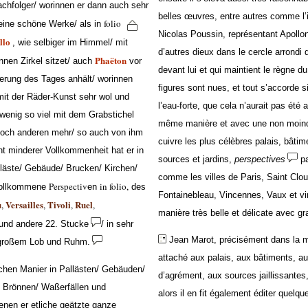
chfolger/ worinnen er dann auch sehr
belles œuvres, entre autres comme l’
folio
seine schöne Werke/ als in
Nicolas Poussin, représentant Apollon
llo
, wie selbiger im Himmel/ mit
d’autres dieux dans le cercle arrondi 
Phaëton
nen Zirkel sitzet/ auch
vor
devant lui et qui maintient le règne du
ierung des Tages anhält/ worinnen
figures sont nues, et tout s’accorde s
mit der Räder-Kunst sehr wol und
l’eau-forte, que cela n’aurait pas été a
 wenig so viel mit dem Grabstichel
même manière et avec une non moindre
och anderen mehr/ so auch von ihm
cuivre les plus célèbres palais, bâtim
t minderer Vollkommenheit hat er in
sources et jardins,
perspectives
pa
lläste/ Gebäude/ Brucken/ Kirchen/
comme les villes de Paris, Saint Cloud
Perspectiv
in folio,
vollkommene
en
des
Fontainebleau, Vincennes, Vaux et vi
u
Versailles
Tivoli
Ruel
,
,
,
,
manière très belle et délicate avec gra
und andere 22. Stucke
/ in sehr
Jean Marot, précisément dans la m
t großem Lob und Ruhm.
attaché aux palais, aux bâtiments, au
chen Manier in Pallästen/ Gebäuden/
d’agrément, aux sources jaillissante
n Brönnen/ Waßerfällen und
alors il en fit également éditer quelqu
enen er etliche geätzte ganze