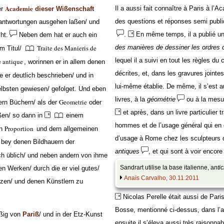
Academie
Il a aussi fait connaître à Paris à l’A
er
dieser Wißenschaft
des questions et réponses semi publiq
eantwortungen ausgehen laßen/ und
.
En même temps, il a publié un 
ht.
Neben dem hat er auch ein
Traite des Manieris de
des manières de dessiner les ordres d
m Titul/
lequel il a suivi en tout les règles du 
e antique
, worinnen er in allem denen
décrites, et, dans les gravures jointes
ie er deutlich beschrieben/ und in
lui-même établie. De même, il s’est a
lbsten gewiesen/ gefolget. Und eben
livres, à la
géométrie
ou à la mesu
Geometrie
ern Büchern/ als der
oder
et après, dans un livre particulier t
en/ so dann in
einem
hommes et de l’usage général qui en e
Proportion
en
und dern allgemeinen
d’usage à Rome chez les sculpteurs 
bey denen Bildhauern der
antiques
, et qui sont à voir encor
h üblich/ und neben andern von ihme
exécutait quotidiennement ; grâce à e
Sandrart utilise la base italienne, a
nti
en Werken/ durch die er viel gutes/
profits à tirer de l’art et de la science
Anaïs Carvalho, 30.11.2011
zen/ und denen Künstlern zu
Nicolas Perelle était aussi de Par
Bosse, mentionné ci-dessus, dans l’art
ßig von
Pariß
/ und in der Etz-Kunst
ensuite il s’éleva aussi très raisonna