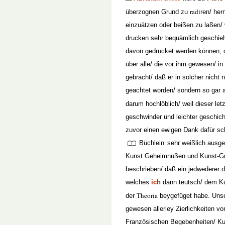
radi
überzognen Grund zu
ren/ her
einzuätzen oder beißen zu laßen/ 
drucken sehr bequämlich geschieh
davon gedrucket werden können; 
über alle/ die vor ihm gewesen/ i
gebracht/ daß er in solcher nicht 
geachtet worden/ sondern so gar a
darum hochlöblich/ weil dieser le
geschwinder und leichter geschic
zuvor einen ewigen Dank dafür sch
Büchlein
sehr weißlich ausg
Kunst Geheimnußen und Kunst-Grif
beschrieben/ daß ein jedwederer da
welches
ich
dann teutsch/ dem Ku
Theoria
der
beygefüget habe. Uns
gewesen allerley Zierlichkeiten vo
Französischen Begebenheiten/ Ku