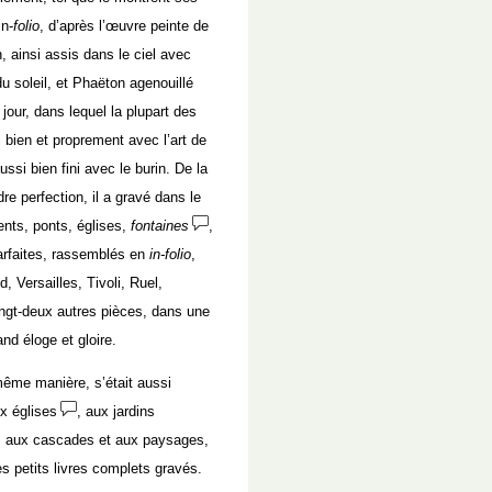
in-
folio
, d’après l’œuvre peinte de
, ainsi assis dans le ciel avec
du soleil, et Phaëton agenouillé
 jour, dans lequel la plupart des
i bien et proprement avec l’art de
ussi bien fini avec le burin. De la
 perfection, il a gravé dans le
ents, ponts, églises,
fontaines
,
rfaites, rassemblés en
in-folio
,
, Versailles, Tivoli, Ruel,
ngt-deux autres pièces, dans une
nd éloge et gloire.
ême manière, s’était aussi
x églises
, aux jardins
s, aux cascades et aux paysages,
es petits livres complets gravés.