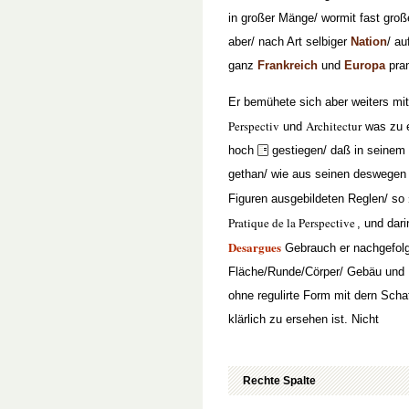
in großer Mänge/ wormit fast groß
aber/ nach Art selbiger
Nation
/ au
ganz
Frankreich
und
Europa
pran
Er bemühete sich aber weiters m
Perspectiv
Architectur
und
was zu e
hoch
gestiegen/ daß in seinem 
gethan/ wie aus seinen deswegen
Figuren ausgebildeten Reglen/ so
Pratique de la Perspective
, und dar
Desargues
Gebrauch er nachgefolgt
Fläche/Runde/Cörper/ Gebäu und F
ohne regulirte Form mit dern Schat
klärlich zu ersehen ist. Nicht
Rechte Spalte