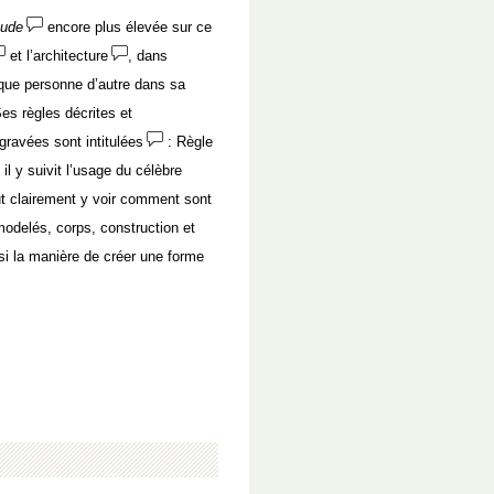
tude
encore plus élevée sur ce
et l’architecture
, dans
é que personne d’autre dans sa
es règles décrites et
ravées sont intitulées
: Règle
t il y suivit l’usage du célèbre
ut clairement y voir comment sont
 modelés, corps, construction et
si la manière de créer une forme