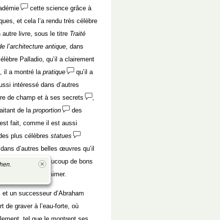
cadémie
cette science grâce à
ues, et cela l’a rendu très célèbre
autre livre, sous le titre
Traité
e l’architecture antique
, dans
célèbre Palladio, qu’il a clairement
, il a montré la
pratique
qu’il a
ussi intéressé dans d’autres
re de champ et à ses secrets
,
raitant de la
proportion
des
st fait, comme il est aussi
des plus célèbres
statues
e dans d’autres belles œuvres qu’il
lles il a laissé beaucoup de bons
chen.
, et des artistes à aimer.
is et un successeur d’Abraham
 de graver à l’eau-forte, où
blement, tel que le montrent ses