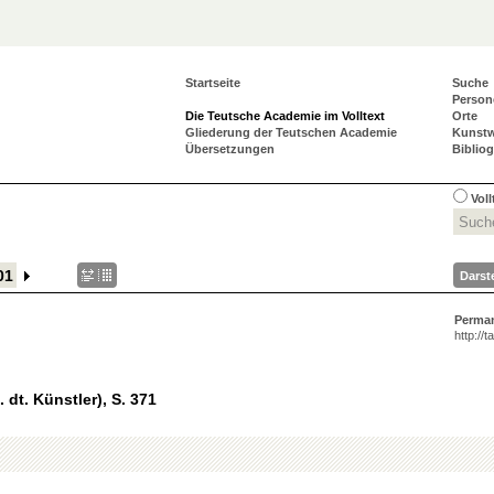
Startseite
Suche
Person
Die Teutsche Academie im Volltext
Orte
Gliederung der Teutschen Academie
Kunst
Übersetzungen
Biblio
Vol
Darst
Perma
http://
. dt. Künstler), S. 371