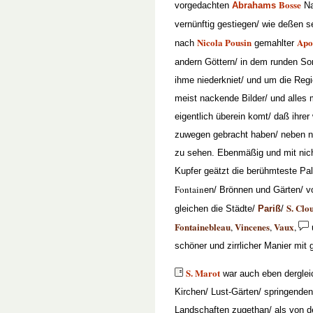
Bosse
vorgedachten
Abrahams
Na
vernünftig gestiegen/ wie deßen 
Nicola Pousin
Apo
nach
gemahlter
andern Göttern/ in dem runden Son
ihme niederkniet/ und um die Reg
meist nackende Bilder/ und alles 
eigentlich überein komt/ daß ihrer
zuwegen gebracht haben/ neben n
zu sehen. Ebenmäßig und mit nich
Kupfer geätzt die berühmteste Pa
Fontain
en/ Brönnen und Gärten/ 
S. Clo
gleichen die Städte/
Pariß
/
Fontainebleau
Vincenes
Vaux
,
,
,
schöner und zirrlicher Manier mi
S. Marot
war auch eben derglei
Kirchen/ Lust-Gärten/ springende
Landschaften zugethan/ als von d