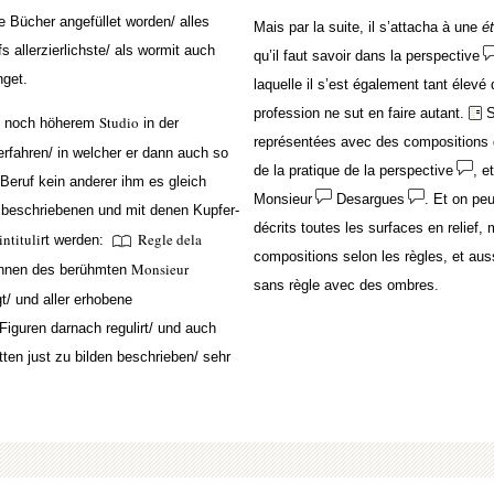
e Bücher angefüllet worden/ alles
Mais par la suite, il s’attacha à une
é
fs allerzierlichste/ als wormit auch
qu’il faut savoir dans la perspective
get.
laquelle il s’est également tant élev
profession ne sut en faire autant.
S
Studio
it noch höherem
in der
représentées avec des compositions g
rfahren/ in welcher er dann auch so
de la pratique de la perspective
, e
Beruf kein anderer ihm es gleich
Monsieur
Desargues
. Et on pe
 beschriebenen und mit denen Kupfer-
décrits toutes les surfaces en relief,
intituli
Regle dela
rt werden:
compositions selon les règles, et aus
Monsieur
innen des berühmten
sans règle avec des ombres.
/ und aller erhobene
iguren darnach regulirt/ und auch
ten just zu bilden beschrieben/ sehr