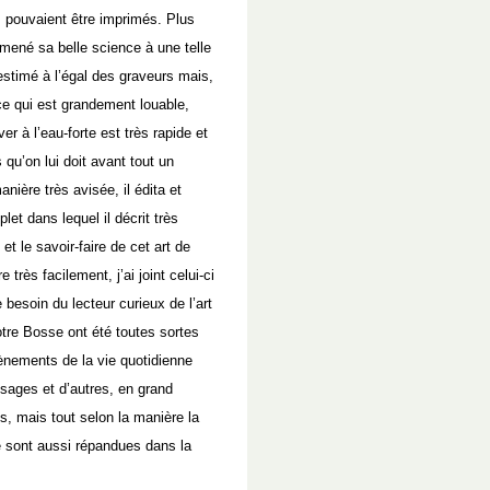
es pouvaient être imprimés. Plus
amené sa belle science à une telle
estimé à l’égal des graveurs mais,
ce qui est grandement louable,
r à l’eau-forte est très rapide et
s qu’on lui doit avant tout un
nière très avisée, il édita et
plet dans lequel il décrit très
et le savoir-faire de cet art de
très facilement, j’ai joint celui-ci
 besoin du lecteur curieux de l’art
tre Bosse ont été toutes sortes
vènements de la vie quotidienne
sages et d’autres, en grand
s, mais tout selon la manière la
se sont aussi répandues dans la