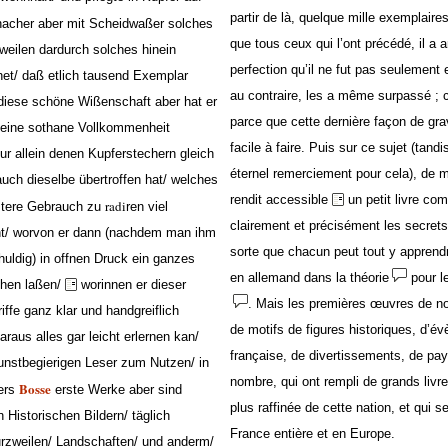
partir de là, quelque mille exemplair
nacher aber mit Scheidwaßer solches
que tous ceux qui l’ont précédé, il a 
weilen dardurch solches hinein
perfection qu’il ne fut pas seulement 
et/ daß etlich tausend Exemplar
au contraire, les a même surpassé ; 
diese schöne Wißenschaft aber hat er
parce que cette dernière façon de grave
n eine sothane Vollkommenheit
facile à faire. Puis sur ce sujet (tandi
nur allein denen Kupferstechern gleich
éternel remerciement pour cela), de ma
uch dieselbe übertroffen hat/ welches
rendit accessible
un petit livre com
radi
tztere Gebrauch zu
ren viel
clairement et précisément les secrets 
ht/ worvon er dann (nachdem man ihm
sorte que chacun peut tout y apprendre 
uldig) in offnen Druck ein ganzes
en allemand dans la théorie
pour le
ehen laßen/
worinnen er dieser
. Mais les premières œuvres de no
fe ganz klar und handgreiflich
de motifs de figures historiques, d’é
raus alles gar leicht erlernen kan/
française, de divertissements, de pay
nstbegierigen Leser zum Nutzen/ in
nombre, qui ont rempli de grands livre
Bosse
ers
erste Werke aber sind
plus raffinée de cette nation, et qui 
n Historischen Bildern/ täglich
France entière et en Europe.
rzweilen/ Landschaften/ und anderm/