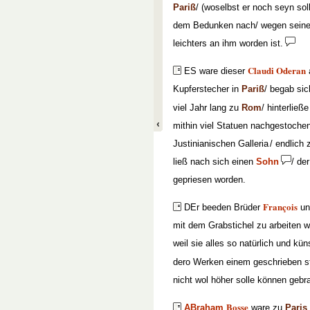
Pariß
/ (woselbst er noch seyn so
dem Bedunken nach/ wegen seines
leichters an ihm worden ist.
Claudi Oderan
ES ware dieser
Kupferstecher in
Pariß
/ begab sic
viel Jahr lang zu
Rom
/ hinterließ
mithin viel Statuen nachgestoche
Justinianischen Galleria
/ endlich 
ließ nach sich einen
Sohn
/ de
gepriesen worden.
François
DEr beeden Brüder
u
mit dem Grabstichel zu arbeiten 
weil sie alles so natürlich und kün
dero Werken einem geschrieben s
nicht wol höher solle können gebr
Bosse
ABraham
ware zu
Paris