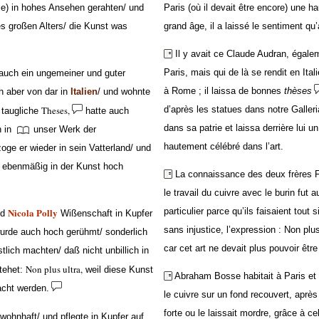
lle) in hohes Ansehen gerahten/ und
Paris (où il devait être encore) une h
 großen Alters/ die Kunst was
grand âge, il a laissé le sentiment qu’ap
Il y avait ce Claude Audran, égalem
Paris, mais qui de là se rendit en It
auch ein ungemeiner und guter
à Rome ; il laissa de bonnes
thèses
h aber von dar in
Italien
/ und wohnte
Theses,
d’après les statues dans notre Galleria
e taugliche
hatte auch
dans sa patrie et laissa derrière lui un 
n in
unser Werk der
hautement célébré dans l’art.
zoge er wieder in sein Vatterland/ und
r ebenmäßig in der Kunst hoch
La connaissance des deux frères F
le travail du cuivre avec le burin fut 
Nicola Polly
particulier parce qu’ils faisaient tout 
nd
Wißenschaft in Kupfer
sans injustice, l’expression : Non plus
wurde auch hoch gerühmt/ sonderlich
car cet art ne devait plus pouvoir êtr
stlich machten/ daß nicht unbillich in
Non plus ultra,
tehet:
weil diese Kunst
Abraham Bosse habitait à Paris et a
acht werden.
le cuivre sur un fond recouvert, après 
forte ou le laissait mordre, grâce à cela
wohnhaft/ und pflegte in Kupfer auf