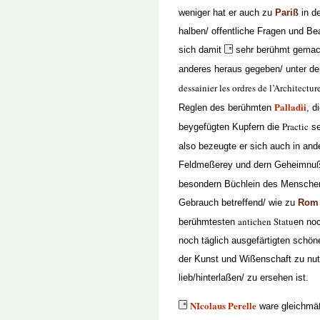
weniger hat er auch zu
Pariß
in d
halben/ offentliche Fragen und B
sich damit
sehr berühmt gemac
anderes heraus gegeben/ unter de
dessainier les ordres de l’Architectur
Palladii
Reglen des berühmten
, d
Practic
beygefügten Kupfern die
se
also bezeugte er sich auch in and
Feldmeßerey und dern Geheimnuß
besondern Büchlein des Mensch
Gebrauch betreffend/ wie zu
Rom
antichen Statu
berühmtesten
en noc
noch täglich ausgefärtigten schön
der Kunst und Wißenschaft zu nut
lieb/hinterlaßen/ zu ersehen ist.
NIcolaus Perelle
ware gleichmä