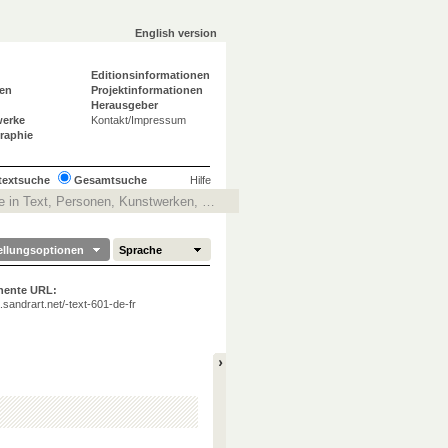
English version
Editionsinformationen
en
Projektinformationen
Herausgeber
werke
Kontakt/Impressum
graphie
ltextsuche
Gesamtsuche
Hilfe
ellungsoptionen
Sprache
nente URL:
ta.sandrart.net/-text-601-de-fr