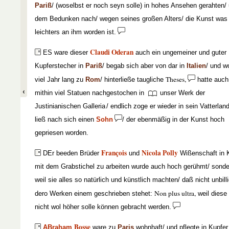
Pariß
/ (woselbst er noch seyn solle) in hohes Ansehen gerahten/
dem Bedunken nach/ wegen seines großen Alters/ die Kunst was
leichters an ihm worden ist.
Claudi Oderan
ES ware dieser
auch ein ungemeiner und guter
Kupferstecher in
Pariß
/ begab sich aber von dar in
Italien
/ und w
Theses,
viel Jahr lang zu
Rom
/ hinterließe taugliche
hatte auch
mithin viel Statuen nachgestochen in
unser Werk der
Justinianischen Galleria
/ endlich zoge er wieder in sein Vatterlan
ließ nach sich einen
Sohn
/ der ebenmäßig in der Kunst hoch
gepriesen worden.
François
Nicola Polly
DEr beeden Brüder
und
Wißenschaft in 
mit dem Grabstichel zu arbeiten wurde auch hoch gerühmt/ sonde
weil sie alles so natürlich und künstlich machten/ daß nicht unbilli
Non plus ultra,
dero Werken einem geschrieben stehet:
weil diese
nicht wol höher solle können gebracht werden.
Bosse
ABraham
ware zu
Paris
wohnhaft/ und pflegte in Kupfer