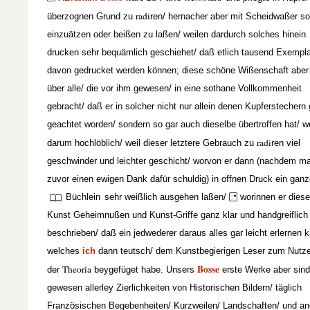
radi
überzognen Grund zu
ren/ hernacher aber mit Scheidwaßer s
einzuätzen oder beißen zu laßen/ weilen dardurch solches hinein
drucken sehr bequämlich geschiehet/ daß etlich tausend Exempla
davon gedrucket werden können; diese schöne Wißenschaft aber 
über alle/ die vor ihm gewesen/ in eine sothane Vollkommenheit
gebracht/ daß er in solcher nicht nur allein denen Kupferstechern 
geachtet worden/ sondern so gar auch dieselbe übertroffen hat/ 
radi
darum hochlöblich/ weil dieser letztere Gebrauch zu
ren viel
geschwinder und leichter geschicht/ worvon er dann (nachdem m
zuvor einen ewigen Dank dafür schuldig) in offnen Druck ein gan
Büchlein
sehr weißlich ausgehen laßen/
worinnen er diese
Kunst Geheimnußen und Kunst-Griffe ganz klar und handgreiflich
beschrieben/ daß ein jedwederer daraus alles gar leicht erlernen k
welches
ich
dann teutsch/ dem Kunstbegierigen Leser zum Nutze
Bosse
Theoria
der
beygefüget habe. Unsers
erste Werke aber sind
gewesen allerley Zierlichkeiten von Historischen Bildern/ täglich
Französischen Begebenheiten/ Kurzweilen/ Landschaften/ und a