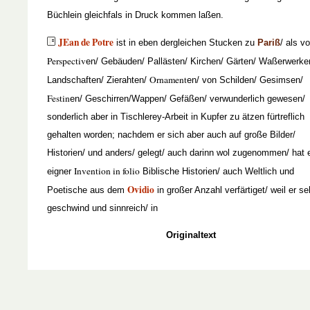
Büchlein gleichfals in Druck kommen laßen.
JEan de Potre
ist in eben dergleichen Stucken zu
Pariß
/ als v
Perspectiv
en/ Gebäuden/ Pallästen/ Kirchen/ Gärten/ Waßerwerke
Ornament
Landschaften/ Zierahten/
en/ von Schilden/ Gesimsen/
Festin
en/ Geschirren/Wappen/ Gefäßen/ verwunderlich gewesen/
sonderlich aber in Tischlerey-Arbeit in Kupfer zu ätzen fürtreflich
gehalten worden; nachdem er sich aber auch auf große Bilder/
Historien/ und anders/ gelegt/ auch darinn wol zugenommen/ hat 
Invention in folio
eigner
Biblische Historien/ auch Weltlich und
Ovidio
Poetische aus dem
in großer Anzahl verfärtiget/ weil er se
geschwind und sinnreich/ in
Originaltext