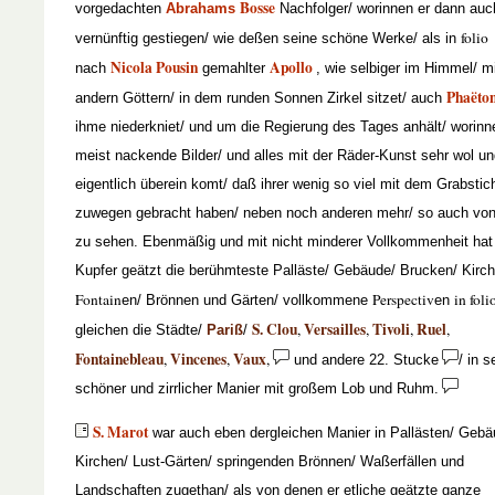
Bosse
vorgedachten
Abrahams
Nachfolger/ worinnen er dann auc
folio
vernünftig gestiegen/ wie deßen seine schöne Werke/ als in
Nicola Pousin
Apollo
nach
gemahlter
, wie selbiger im Himmel/ mi
Phaëto
andern Göttern/ in dem runden Sonnen Zirkel sitzet/ auch
ihme niederkniet/ und um die Regierung des Tages anhält/ worinn
meist nackende Bilder/ und alles mit der Räder-Kunst sehr wol u
eigentlich überein komt/ daß ihrer wenig so viel mit dem Grabstic
zuwegen gebracht haben/ neben noch anderen mehr/ so auch vo
zu sehen. Ebenmäßig und mit nicht minderer Vollkommenheit hat 
Kupfer geätzt die berühmteste Palläste/ Gebäude/ Brucken/ Kirch
Fontain
Perspectiv
in foli
en/ Brönnen und Gärten/ vollkommene
en
S. Clou
Versailles
Tivoli
Ruel
,
,
,
,
gleichen die Städte/
Pariß
/
Fontainebleau
Vincenes
Vaux
,
,
,
und andere 22. Stucke
/ in s
schöner und zirrlicher Manier mit großem Lob und Ruhm.
S. Marot
war auch eben dergleichen Manier in Pallästen/ Gebä
Kirchen/ Lust-Gärten/ springenden Brönnen/ Waßerfällen und
Landschaften zugethan/ als von denen er etliche geätzte ganze