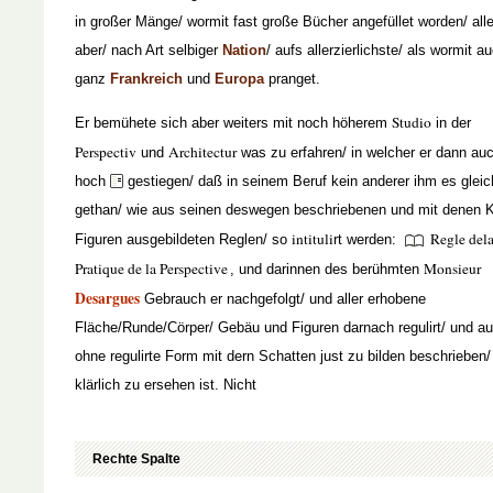
in großer Mänge/ wormit fast große Bücher angefüllet worden/ all
aber/ nach Art selbiger
Nation
/ aufs allerzierlichste/ als wormit a
ganz
Frankreich
und
Europa
pranget.
Studio
Er bemühete sich aber weiters mit noch höherem
in der
Perspectiv
Architectur
und
was zu erfahren/ in welcher er dann au
hoch
gestiegen/ daß in seinem Beruf kein anderer ihm es gleic
gethan/ wie aus seinen deswegen beschriebenen und mit denen K
intituli
Regle del
Figuren ausgebildeten Reglen/ so
rt werden:
Pratique de la Perspective
Monsieur
, und darinnen des berühmten
Desargues
Gebrauch er nachgefolgt/ und aller erhobene
Fläche/Runde/Cörper/ Gebäu und Figuren darnach regulirt/ und a
ohne regulirte Form mit dern Schatten just zu bilden beschrieben/
klärlich zu ersehen ist. Nicht
Rechte Spalte