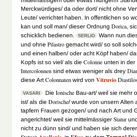
mittelmässigem oder etwas nidrigerm Stand
Merckwürdiges/ da oder dort/ nicht ohne V
Leute/ verrichtet haben. In offentlichen so wo
Dorica,
kan und soll man/ dieser Ordnung
sic
schicklich bedienen.
Wann nun die
SERLIO
Pilastro
und ohne
gemacht wird/ so soll solch
und einen halben/ oder acht Köpf haben/ da
Colonne
Kopfs ist so viel/ als die
unten in der 
Intercolonnen
Dia
sind etwas weniger als drey
Vitruvio
Colonnaten
Diastilo
diese Art
wird von
Ionische
Die
Bau-art/ weil sie mehr o
VASARI
Dorische
ist/ als die
/ wurde von unsern Alten 
tapfern Frauen gezogen/ und nach Art und 
Statur
angerichtet/ weil sie mittelmässiger
und
nicht zu dünn sind/ und haben sie sich dere
Apollonis
Efeso
Dia
Statuen
,