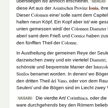
überstiegen ist/ annoch erscheinet.
SERLIO
Ionia
Asiatischen Provinz
,
diese Art aus der
ihr
Colonnen
Dieser
eine/ solle samt dem Capite
halten neun Köpf. Ein Kopf aber ist/ wie gesa
Colonnen Diameter
unten gemessen wird/ der
Cornice
aber/ samt dem Frieß und
haben zus
Colonne
den fünfften Theil der
.
In Austheilung der gemeinen Reye der Seule
Diametri,
darzwischen zwey und ein viertelel
Interco
schönste und beqvemste Manier der
Sistilos
benamet worden. In denen/ wo Bögen
del Vano,
den dritten Theil
oder von dem Rau
Seulen/ und die Bögen sind im Liecht zwey V
Corinthiaca,
Die vierdte Art/
oder die
VASARI
ware durchgehends bey den Römern beliebe