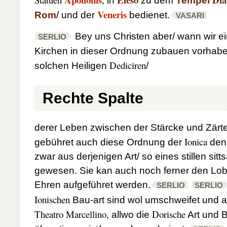
in
zu dem
Tempel
Veneris
Rom
/ und der
bedienet.
VASARI
Bey uns Christen aber/ wann wir ei
SERLIO
Kirchen in dieser Ordnung zubauen vorhaben
Dediciren
solchen Heiligen
/
Rechte Spalte
derer Leben zwischen der Stärcke und Zärt
Ionica
gebühret auch diese Ordnung der
den 
zwar aus derjenigen Art/ so eines stillen si
gewesen. Sie kan auch noch ferner den Lo
Ehren aufgeführet werden.
SERLIO
SERLIO
Ionischen
Bau-art sind wol umschweifet und a
Theatro Marcellino,
Dorische
allwo die
Art und 