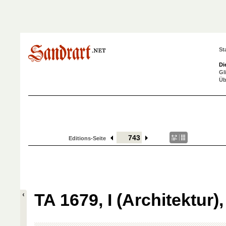
St
Di
Gl
Üb
Editions-Seite
TA 1679, I (Architektur),