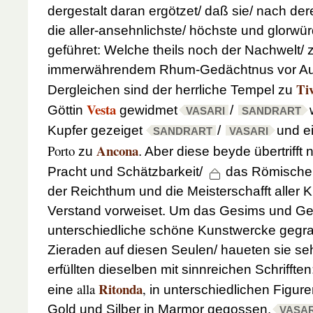
dergestalt daran ergötzet/ daß sie/ nach d
die aller-ansehnlichste/ höchste und glorwü
geführet: Welche theils noch der Nachwelt/ 
immerwährendem Rhum-Gedächtnus vor Au
Tiv
Dergleichen sind der herrliche Tempel zu
Vesta
Göttin
gewidmet
/
VASARI
SANDRART
Kupfer gezeiget
/
und e
SANDRART
VASARI
Ancona
Porto
zu
. Aber diese beyde übertrifft 
Pracht und Schätzbarkeit/
das Römisch
der Reichthum und die Meisterschafft aller K
Verstand vorweiset. Um das Gesims und Ges
unterschiedliche schöne Kunstwercke gegr
Zieraden auf diesen Seulen/ haueten sie seh
erfüllten dieselben mit sinnreichen Schrifft
Ritonda
alla
,
eine
in unterschiedlichen Figure
Gold und Silber in Marmor gegossen.
VASAR