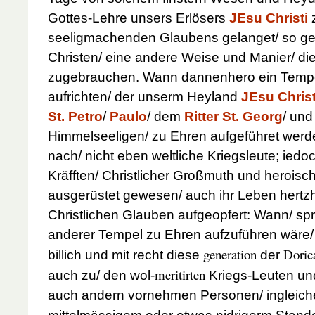
Gottes-Lehre unsers Erlösers
JEsu Christi
z
seeligmachenden Glaubens gelanget/ so geb
Christen/ eine andere Weise und Manier/ di
zugebrauchen. Wann dannenhero ein Temp
aufrichten/ der unserm Heyland
JEsu Chris
St. Petro
/
Paulo
/ dem
Ritter St. Georg
/ und
Himmelseeligen/ zu Ehren aufgeführet werde
nach/ nicht eben weltliche Kriegsleute; iedo
Kräfften/ Christlicher Großmuth und heroisch
ausgerüstet gewesen/ auch ihr Leben hertzha
Christlichen Glauben aufgeopfert: Wann/ sp
anderer Tempel zu Ehren aufzuführen wäre/
generation
Doric
billich und mit recht diese
der
meritirten
auch zu/ den wol-
Kriegs-Leuten und
auch andern vornehmen Personen/ ingleich