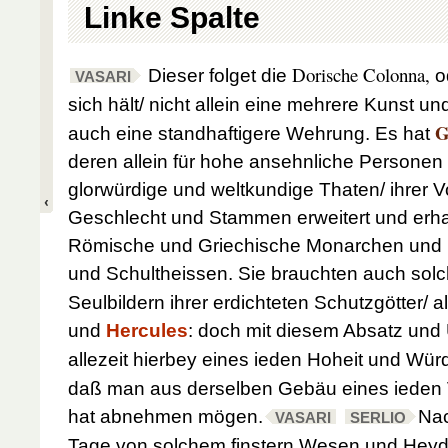
Linke Spalte
Dorische Colonna,
Dieser folget die
o
VASARI
sich hält/ nicht allein eine mehrere Kunst u
G
auch eine standhaftigere Wehrung. Es hat
deren allein für hohe ansehnliche Personen 
glorwürdige und weltkundige Thaten/ ihrer 
Geschlecht und Stammen erweitert und erha
Römische und Griechische Monarchen und 
und Schultheissen. Sie brauchten
auch solc
Seulbildern ihrer erdichteten Schutzgötter/ 
und
Hercules
: doch mit diesem Absatz und 
allezeit hierbey eines ieden Hoheit und Wü
daß man aus derselben Gebäu eines ieden
hat abnehmen mögen.
Nac
VASARI
SERLIO
Tage von solchem finstern Wesen und Heyd