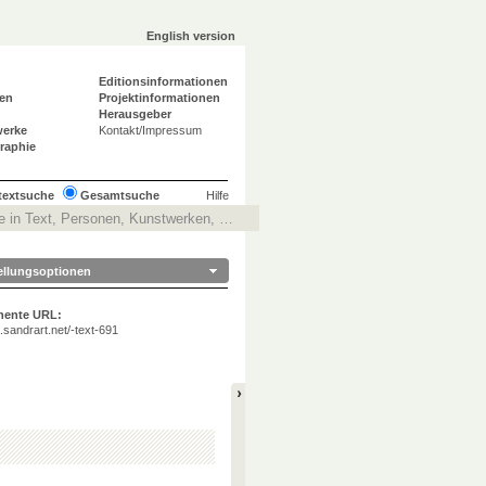
English version
Editionsinformationen
en
Projektinformationen
Herausgeber
werke
Kontakt/Impressum
graphie
ltextsuche
Gesamtsuche
Hilfe
ellungsoptionen
nente URL:
ta.sandrart.net/-text-691