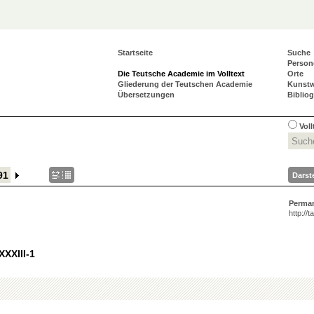
Startseite
Suche
Person
Die Teutsche Academie im Volltext
Orte
Gliederung der Teutschen Academie
Kunst
Übersetzungen
Biblio
Vol
Darst
Perma
http://
XXXIII-1