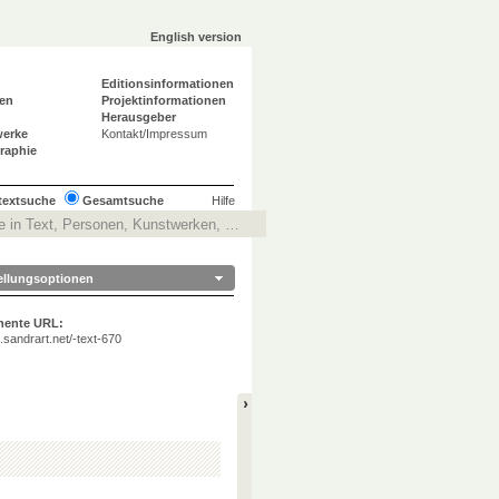
English version
Editionsinformationen
en
Projektinformationen
Herausgeber
werke
Kontakt/Impressum
graphie
ltextsuche
Gesamtsuche
Hilfe
ellungsoptionen
nente URL:
ta.sandrart.net/-text-670