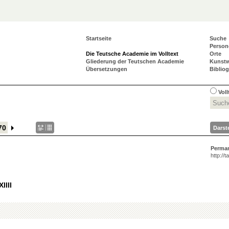
Startseite
Suche
Person
Die Teutsche Academie im Volltext
Orte
Gliederung der Teutschen Academie
Kunst
Übersetzungen
Biblio
Vol
Darst
Perma
http://
IIII