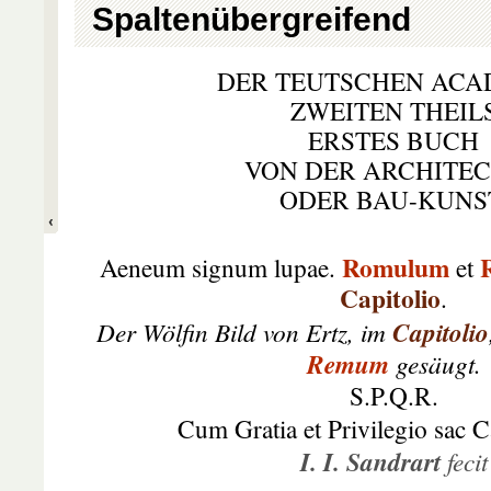
Spaltenübergreifend
DER TEUTSCHEN ACA
ZWEITEN THEIL
ERSTES BUCH
VON DER ARCHITE
ODER BAU-KUNS
Romulum
Aeneum signum lupae.
et
Capitolio
.
Der Wölfin Bild von Ertz, im
Capitolio
Remum
gesäugt.
S.P.Q.R.
Cum Gratia et Privilegio sac C
I. I. Sandrart
fecit