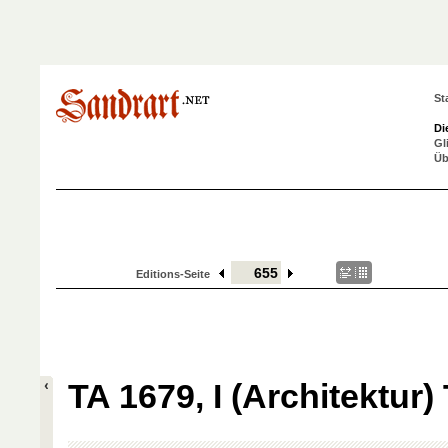
St
Di
Gl
Üb
Editions-Seite
TA 1679, I (Architektur) 