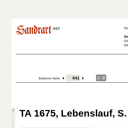
St
Di
Gl
Üb
Editions-Seite
TA 1675, Lebenslauf, S.