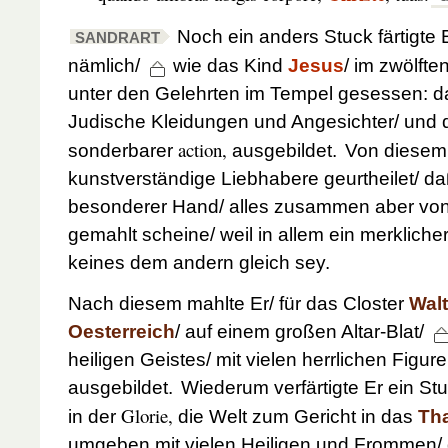
Noch ein anders Stuck färtigte E
SANDRART
nämlich/
wie das Kind
Jesus
/ im zwölfte
unter den Gelehrten im Tempel gesessen: da
Judische Kleidungen und Angesichter/ und d
action,
sonderbarer
ausgebildet.
Von diesem 
kunstverständige Liebhabere geurtheilet/ da
besonderer Hand/ alles zusammen aber von 
gemahlt scheine/ weil in allem ein merkliche
keines dem andern gleich sey.
Nach diesem mahlte Er/ für das Closter
Wal
Oesterreich
/ auf einem großen Altar-Blat/
heiligen Geistes/ mit vielen herrlichen Figur
ausgebildet.
Wiederum verfärtigte Er ein St
Glorie,
in der
die Welt zum Gericht in das
Th
umgeben mit vielen Heiligen und Frommen/ d