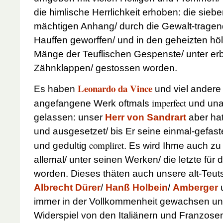
die himlische Herrlichkeit erhoben: die siebe
mächtigen Anhang/ durch die Gewalt-trage
Hauffen geworffen/ und in den geheizten höll
Mänge der Teuflischen Gespenste/ unter er
Zähnklappen/ gestossen worden.
Leonardo da Vince
Es haben
und viel andere I
imperfect
angefangene Werk oftmals
und una
gelassen: unser
Herr von Sandrart
aber hat
und ausgesetzet/ bis Er seine einmal-gefas
compliret
und gedultig
. Es wird Ihme auch z
allemal/ unter seinen Werken/ die letzte für 
worden. Dieses thäten auch unsere alt-Teuts
Albrecht Dürer
/
Hanß Holbein
/
Amberger
immer in der Vollkommenheit gewachsen un
Widerspiel von den Italiänern und Franzos