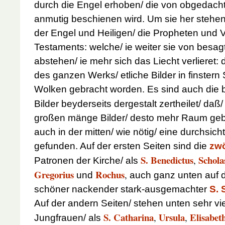
durch die Engel erhoben/ die von obgedacht
anmutig beschienen wird. Um sie her stehen
der Engel und Heiligen/ die Propheten und V
Testaments: welche/ ie weiter sie von bes
abstehen/ ie mehr sich das Liecht verlieret:
des ganzen Werks/ etliche Bilder in finstern
Wolken gebracht worden. Es sind auch die
Bilder beyderseits dergestalt zertheilet/ daß/
großen mänge Bilder/ desto mehr Raum gebl
auch in der mitten/ wie nötig/ eine durchsic
gefunden. Auf der ersten Seiten sind die
zwö
S. Benedictus
Schola
,
Patronen der Kirche/ als
Gregorius
Rochus
,
und
auch ganz unten auf 
schöner nackender stark-ausgemachter
S. 
Auf der andern Seiten/ stehen unten sehr vie
S. Catharina
Ursula
Elisabet
,
,
Jungfrauen/ als