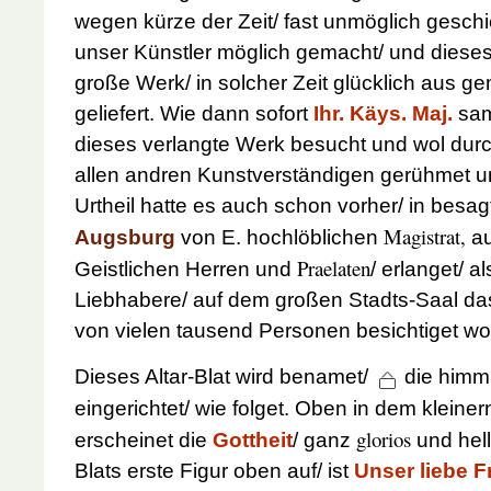
wegen kürze der Zeit/ fast unmöglich gesch
unser Künstler möglich gemacht/ und dieses
große Werk/ in solcher Zeit glücklich aus g
geliefert. Wie dann sofort
Ihr. Käys. Maj.
sam
dieses verlangte Werk besucht und wol du
allen andren Kunstverständigen gerühmet u
Urtheil hatte es auch schon vorher/ in besa
Magistrat,
Augsburg
von E. hochlöblichen
au
Praelaten
Geistlichen Herren und
/ erlanget/ a
Liebhabere/ auf dem großen Stadts-Saal das
von vielen tausend Personen besichtiget wo
Dieses Altar-Blat wird benamet/
die himm
eingerichtet/ wie folget. Oben in dem kleine
glorios
erscheinet die
Gottheit
/ ganz
und hel
Blats erste Figur oben auf/ ist
Unser liebe F