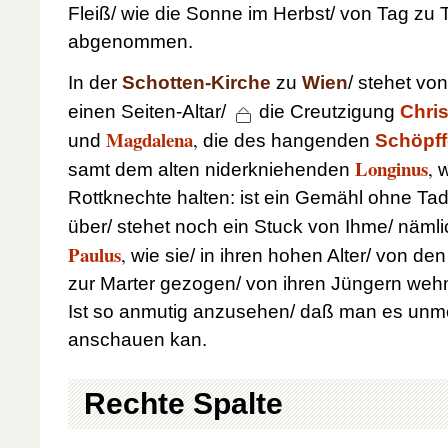
Fleiß/ wie die Sonne im Herbst/ von Tag zu
abgenommen.
In der
Schotten-Kirche
zu
Wien
/ stehet vo
einen Seiten-Altar/
die Creutzigung
Chris
Magdalena
,
und
die des hangenden
Schöpff
Longinus
,
samt dem alten niderkniehenden
w
Rottknechte halten: ist ein Gemähl ohne Tad
über/ stehet noch ein Stuck von Ihme/ näml
Paulus
,
wie sie/ in ihren hohen Alter/ von de
zur Marter gezogen/ von ihren Jüngern we
Ist so anmutig anzusehen/ daß man es unm
anschauen kan.
Rechte Spalte