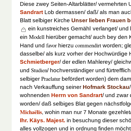
Diese zwey Seiten-Altarblätter/ vermehrten
Sandrart
Lob dermassen/ daß/ als man auch
Blatt selbiger Kirche
Unser lieben Frauen 
ein kunstreiches Gemähl
verlanget/ und 
Modell
ein
hierüber gemacht/ auch bey den Kä
favor
commendirt
Hand und
hierzu
worden; gle
dasselbe/ als kurz vorher der Hochwürdige 
Schmietberger
/ der edlen Mahlerey/ gleich
Studien
und
/ hochverständiger und fürtrefflic
Praelatur
selbiger
befördert worden) dem da
nach Verkauffung seiner
Hofmark Stockau
wohnenden
Herrn von Sandrart
/ und zwar 
worden/ daß selbiges Blat gegen nächstfo
Michaëlis
,
wohin man nur 7 Monate gezehlet/ f
Ihr. Käys. Majest.
in besuchung dieser sch
alles vollzogen und in ordnung finden möch