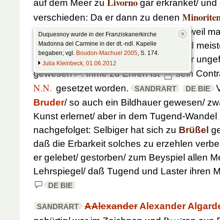
Livorno
auf dem Meer zu
gar erkranket/ und
Minorite
verschieden: Da er dann zu denen
großen bedauren begraben worden/ weil m
Duquesnoy wurde in der Franziskanerkirche
Früchte von seiner ruhmwürdigen und meis
Madonna del Carmine in der dt.-ndl. Kapelle
begaben; vgl.
Boudon-Machuel 2005
, S. 174.
erwartet/
indem er ungefä
DE BIE
SANDRART
Julia Kleinbeck, 01.06.2012
gewesen
: Ihme zu Ehren ist
sein Contr
N.N.
gesetzet worden.
SANDRART
DE BIE
Bruder
/ so auch ein Bildhauer gewesen/ zwa
Kunst erlernet/ aber in dem Tugend-Wandel z
nachgefolget: Selbiger hat sich zu
Brüßel
ge
daß die Erbarkeit solches zu erzehlen verbeu
er gelebet/ gestorben/ zum Beyspiel allen
Lehrspiegel/ daß Tugend und Laster ihren M
DE BIE
AAlexander
Alexander
Algard
SANDRART