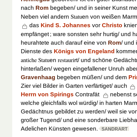
nach
Rom
begeben/ und in seiner Kunst m
Statu
Neben viel andern
en von weißen Marme
das
Kind S. Johannes
vor
Christo
knien
empfänget
; ware sonsten sehr hurtig/ und h
heurahtete auch darauf eine von
Rom
/ und 
Dienste des
Königs von Engeland
kommen/
antiche Statu
restauri
en
rt/ und schöne Gedäch
hinterlaßen/ wegen eingefallener Unruh aber 
Gravenhaag
begeben müßen/ und dem
Pr
Zier viel Bilder in Garten verfärtiget/ auch
Herrn von Spirings
Contrafät
nebenst s
welche gleichfalls wol würdig/ in harten Mar
Gedächtnus gebildet zu werden/ weil sie vo
großer Tugend/ und eine sonderbare Liebha
Adelichen Künsten gewesen.
SANDRART