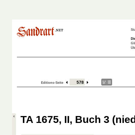
St
Di
Gl
Üb
Editions-Seite
TA 1675, II, Buch 3 (nied