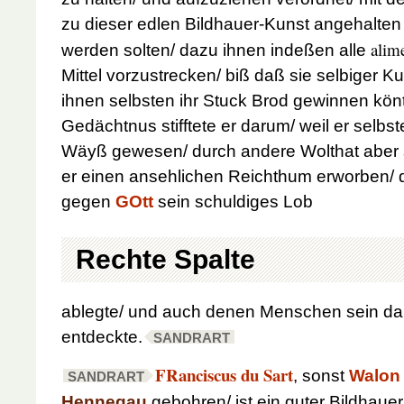
zu dieser edlen Bildhauer-Kunst angehalten 
alim
werden solten/ dazu ihnen indeßen alle
Mittel vorzustrecken/ biß daß sie selbiger Ku
ihnen selbsten ihr Stuck Brod gewinnen kö
Gedächtnus stifftete er darum/ weil er selbs
Wäyß gewesen/ durch andere Wolthat aber
er einen ansehlichen Reichthum erworben/ d
gegen
GOtt
sein schuldiges Lob
Rechte Spalte
ablegte/ und auch denen Menschen sein d
entdeckte.
SANDRART
FRanciscus du Sart
, sonst
Walon
SANDRART
Hennegau
gebohren/ ist ein guter Bildhaue