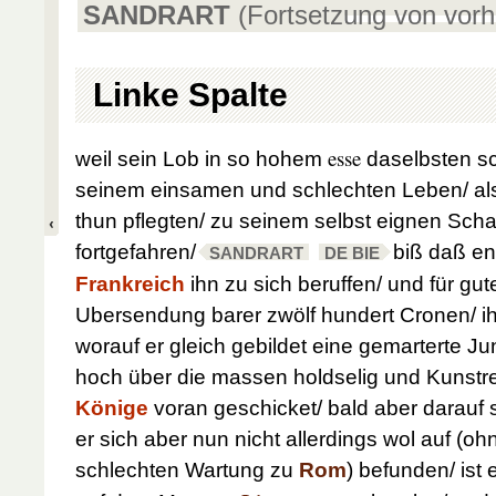
SANDRART
(Fortsetzung von vorh
Linke Spalte
esse
weil sein Lob in so hohem
daselbsten sc
seinem einsamen und schlechten
Leben/ a
thun pflegten/ zu seinem selbst eignen Sch
fortgefahren/
biß daß en
SANDRART
DE BIE
Frankreich
ihn zu sich beruffen/ und für gu
Ubersendung barer zwölf hundert Cronen/ i
worauf er gleich gebildet eine gemarterte J
hoch über die massen holdselig und Kunstr
Könige
voran geschicket/ bald aber darauf s
er sich aber nun nicht allerdings wol auf (o
schlechten Wartung zu
Rom
) befunden/ ist 