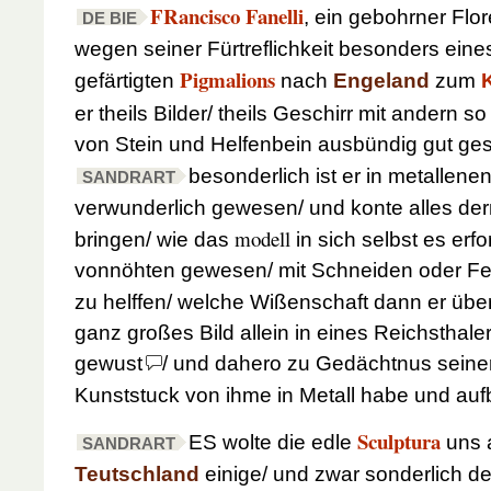
FRancisco Fanelli
, ein gebohrner Flor
DE BIE
wegen seiner Fürtreflichkeit besonders eine
Pigmalions
gefärtigten
nach
Engeland
zum
er theils Bilder/ theils Geschirr mit andern 
von Stein und Helfenbein ausbündig gut gest
besonderlich ist er in metallene
SANDRART
verwunderlich gewesen/ und konte alles d
modell
bringen/ wie das
in sich selbst es erfo
vonnöhten gewesen/ mit Schneiden oder Fe
zu helffen/ welche Wißenschaft dann er üb
ganz großes Bild allein in eines Reichsthal
gewust
/ und dahero zu Gedächtnus sein
Kunststuck von ihme in Metall habe und auf
Sculptura
ES wolte die edle
uns 
SANDRART
Teutschland
einige/ und zwar sonderlich d