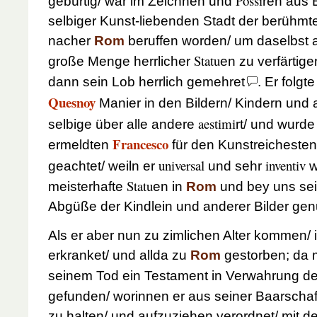
Possi
gebürtig/ war im Zeichnen und
ren aus 
selbiger Kunst-liebenden Stadt der berühm
nacher
Rom
beruffen worden/ um daselbst 
Statu
große Menge herrlicher
en zu verfärtige
dann sein Lob herrlich gemehret
. Er folgt
Quesnoy
Manier in den Bildern/ Kindern und 
aestimi
selbige über alle andere
rt/ und wurd
Francesco
ermeldten
für den Kunstreicheste
universal
inventiv
geachtet/ weiln er
und sehr
w
Statu
meisterhafte
en in
Rom
und bey uns sei
Abgüße der Kindlein und anderer Bilder g
Als er aber nun zu zimlichen Alter kommen/ i
erkranket/ und allda zu
Rom
gestorben; da
seinem Tod ein Testament in Verwahrung d
gefunden/ worinnen er aus seiner Baarschaf
zu halten/ und aufzuziehen verordnet/ mit 