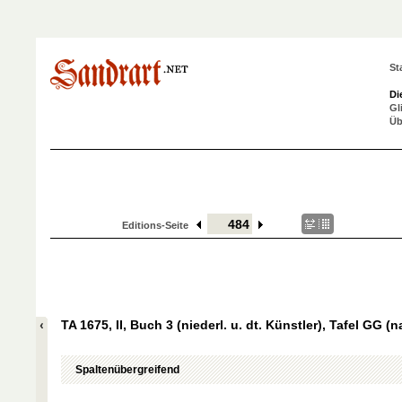
St
Di
Gl
Üb
Editions-Seite
TA 1675, II, Buch 3 (niederl. u. dt. Künstler), Tafel GG (
Spaltenübergreifend