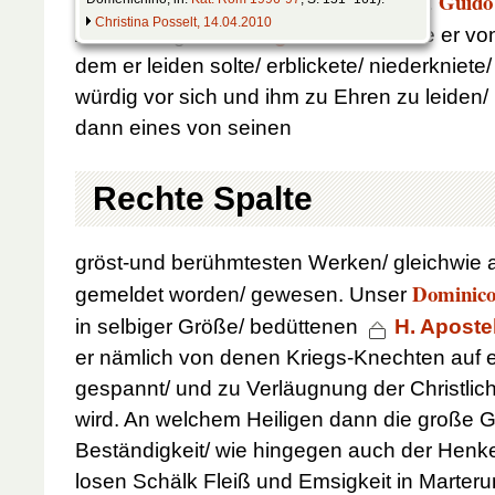
Guido
fresco.
ein jeder eine grosse Historie in
Christina Posselt, 14.04.2010
Andreae
Ausführung des
heiligen
, wie er v
dem er leiden solte/ erblickete/ niederkniete
würdig vor sich und ihm zu Ehren zu leiden/ 
dann eines von seinen
Rechte Spalte
gröst-und berühmtesten Werken/ gleichwie 
Dominic
gemeldet worden/ gewesen. Unser
in selbiger Größe/ bedüttenen
H. Aposte
er nämlich von denen Kriegs-Knechten auf e
gespannt/ und zu Verläugnung der Christlic
wird. An welchem Heiligen dann die große 
Beständigkeit/ wie hingegen auch der Henk
losen Schälk Fleiß und Emsigkeit in Marteru