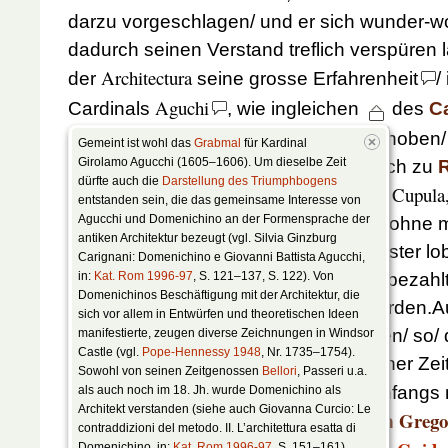
darzu vorgeschlagen/ und er sich wunder-wo
dadurch seinen Verstand treflich verspüren l
Architectura
der
seine grosse Erfahrenheit
/
Aguchi
Cardinals
, wie ingleichen
des
C
Pallaz
zu
Rom
/ nach seinem Abriß erhoben/ f
Gemeint ist wohl das
Grabmal
für Kardinal
Girolamo Agucchi (1605–1606). Um dieselbe Zeit
worden. Meistens sonsten hielte er sich zu
dürfte auch die
Darstellung des Triumphbogens
Cupula
nach
Neapoli
zu
Ausfärtigung der
entstanden sein, die das gemeinsame Interesse von
Agucchi und Domenichino an der Formensprache der
Kirchen
/ beruffen worden/ worinnen ohne 
antiken Architektur bezeugt (vgl. Silvia Ginzburg
Vermeldung das Werk selbst den Meister lo
Carignani: Domenichino e Giovanni Battista Agucchi,
wie ihme dann 20000. Cronen darfür bezahlt
in:
Kat. Rom 1996-97
, S. 121–137, S. 122). Von
Domenichinos Beschäftigung mit der Architektur, die
nach
Rom
gar reputirlich begleitet worde
sich vor allem in Entwürfen und theoretischen Ideen
nun sein Ruhm allenthalben erschollen/ so/
manifestierte, zeugen diverse Zeichnungen in Windsor
Castle (vgl.
Pope-Hennessy 1948
, Nr. 1735–1754).
hernach zu
Rom
verblieben; vor solcher Zeit
Sowohl von seinen Zeitgenossen
Bellori
, Passeri u.a.
meistens in folgendem
bestanden. Anfangs 
als auch noch im 18. Jh. wurde Domenichino als
Architekt verstanden (siehe auch Giovanna Curcio: Le
Bolognes
Grego
in der
Capellen des heiligen
contraddizioni del metodo. II. L’architettura esatta di
Domenichino, in:
Kat. Rom 1996-97
, S. 151–161).