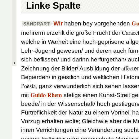
Linke Spalte
Gu
WIr
haben bey vorgehenden
SANDRART
Caracc
mehrerm erzehlt die große Frucht der
welche in Warheit eine hoch-geprisene all
Lehr-Jugend gewesen/ und deren auch fürn
sich beflissen/ und darinn herfürgethan/ au
affect
Zeichnung der Bilder/ Ausbildung der
e
Begierden/ in geistlich und weltlichen Histor
Poësia,
ganz verwunderlich sich sehen lasse
Guido Rhem
mit
stetigs einen Kunst-Streit g
beede/ in der Wissenschaft/ hoch gestiegen/ 
Fürtreflichkeit der Natur zu einem Vortheil h
Vorzug erhalten wolte; Gleichwie aber die Mut
ihren Verrichtungen eine Veränderung sucht/
Inclination
unsere
oder angewohnte Manier ni