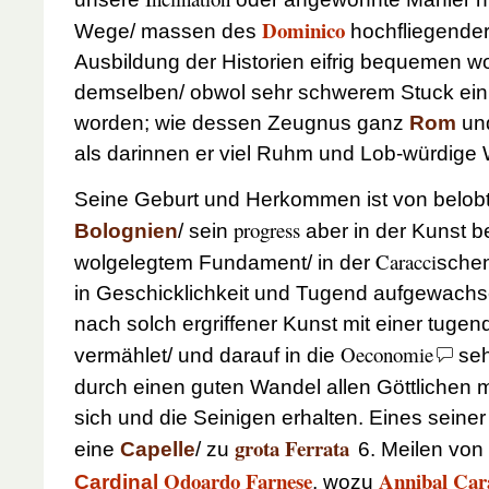
Dominico
Wege/ massen des
hochfliegender
Ausbildung der Historien eifrig bequemen wo
demselben/ obwol sehr schwerem Stuck ein 
worden; wie dessen Zeugnus ganz
Rom
un
als darinnen er viel Ruhm und Lob-würdige
Seine Geburt und Herkommen ist von belob
progress
Bolognien
/ sein
aber in der Kunst 
Caracci
wolgelegtem Fundament/ in der
schen
in Geschicklichkeit und Tugend aufgewachsen
nach solch ergriffener Kunst mit einer tug
Oeconomie
vermählet/ und darauf in die
seh
durch einen guten Wandel allen Göttlichen 
sich und die Seinigen erhalten. Eines seine
grota Ferrata
eine
Capelle
/ zu
6. Meilen von
Odoardo Farnese
Annibal Car
Cardinal
, wozu