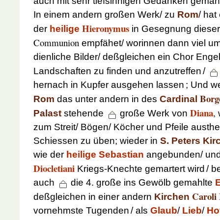
auch mit sehr tiefsinnigen Gedanken gemahlt
In einem andern großen Werk/ zu
Rom
/ hat
Hieronymus
der
heilige
in Gesegnung dieser 
Communion
empfähet/ worinnen dann viel u
dienliche Bilder/ deßgleichen ein Chor Eng
Landschaften zu finden und anzutreffen
/
hernach in Kupfer ausgehen lassen
; Und we
Borg
Rom
das unter andern in des
Cardinal
Diana
,
Palast
stehende
große Werk von
zum Streit/ Bögen/ Köcher und Pfeile austhei
Schiessen zu üben; wieder in
S. Peters Kir
wie der
heilige Sebastian
angebunden/ und 
Diocletiani
Kriegs-Knechte gemartert wird
/ b
auch
die 4. große ins Gewölb gemahlte
E
Caroli
deßgleichen in einer andern
Kirchen
vornehmste Tugenden
/ als
Glaub
/
Lieb
/
Ho