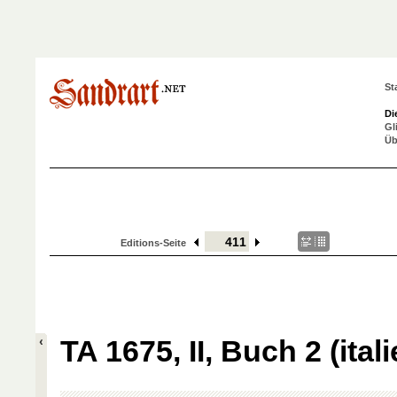
St
Di
Gl
Üb
Editions-Seite
TA 1675, II, Buch 2 (ital