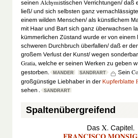
Alchymi
seinen
stischen Verrichtungen/ daß e
ließ/ und sich selbsten ganz vernachlässig
einem wilden Menschen/ als künstlichem Mahl
mit Haar und Bart sich ganz überwachsen l
kümmerlichen Züstand wurde er von einem h
schweren Durchbruch überfallen/ daß er de
großem Verlust der Kunst/ wegen sonderbar
Gratia,
welche er seinen Werken zu geben w
Co
gestorben.
Sein
MANDER
SANDRART
großgünstige Liebhaber in der
Kupferblatte
sehen
.
SANDRART
Spaltenübergreifend
X.
Das
Capitel.
FRANCISCO MONSIG