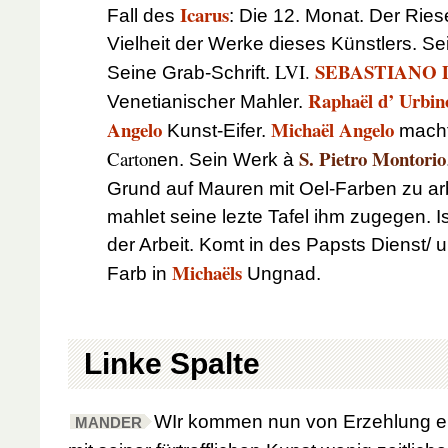
Icarus
Fall des
: Die 12. Monat. Der Rie
Vielheit der Werke dieses Künstlers. S
SEBASTIANO 
LVI.
Seine Grab-Schrift.
Raphaël d’ Urbin
Venetianischer Mahler.
Angelo
Michaël Angelo
Kunst-Eifer.
mach
S. Pietro Montorio
Carton
en. Sein Werk à
Grund auf Mauren mit Oel-Farben zu ar
mahlet seine lezte Tafel ihm zugegen. I
der Arbeit. Komt in des Papsts Dienst/
Michaëls
Farb in
Ungnad.
Linke Spalte
W
Ir kommen nun von Erzehlung 
MANDER