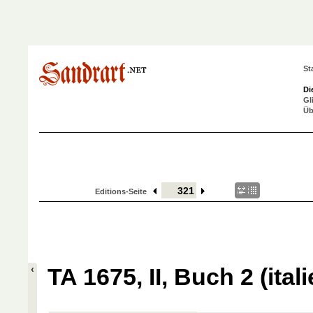
St
Di
Gl
Üb
Editions-Seite
TA 1675, II, Buch 2 (ital