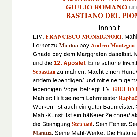
GIULIO ROMANO
u
BASTIANO DEL PI
Innhalt.
FRANCISCO MONSIGNORI
LIV
,
.
Mahl
Mantua
Andrea Mantegna
Lernet zu
bey
Gnade bey dem Marggrafen daselbst. 
invent
und die
12. Apostel
. Eine schöne
Sebastian
zu mahlen. Macht einen Hund/
andern lebendigen/ und mit einem gema
GIULIO
LV.
lebendigen Vogel betriegt.
Raphaë
Mahler: Hilft seinem Lehrmeister
Werken. Ist auch ein guter Baumeister.
Mahl-Kunst. Ist ein bäßerer Zeichner/ a
Stephani
die Steinigung
. Sein Fehler. S
Mantua
. Seine Mahl-Werke. Die Histor