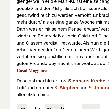
gienge/ weiln er die Mahl-Kunst eine zeitla
Alchymia
gesetzt/ und der
sich beflissen/ als
geschwind reich zu werden verhofft. Er brac
mehr durch/ als er eine ganze Woche mit m
Dann was er mit seinem Pensel erwarb/ ver
wieder im Feuer/ daß all sein Gold und Silb
und Gläsern verdistilliret wurde. Als nun die
Arbeit vermerkten/ daß er an ihrem Werk gan
verfuhren sie gerichtlich mit ihm/ aber er ent
guten Freunde bey nächtlicher weil aus der
Casal Maggiore
.
S
Daselbst machte er in
. Stephans Kirche
e
S
S.
Luft/ und darunter
. Stephan
und
Johan
allerletzten eine