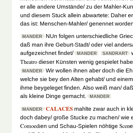
er alle andere Umstände/ zu der Mahler-Kuns
und diesem Stuck allein abwartete: Daher e
das ist: Menschen-Mahler/ genennet worden
NUn folgen unterschiedliche Grie
MANDER
daß man ihre Geburt-Stadt/ oder viel anders
aufgezeichnet findet/
MANDER
SANDRART
Theatro
dieser Künsten wenig gespielet habe
Wir wollen ihnen aber doch die E
MANDER
welche sie bey den Alten gehabt/ und einem
ihme beygeleget finden. Also weiß man/ da
als kleine Dinge gemacht.
MANDER
CALACES
mahlte zwar auch in kl
MANDER
doch dabey/ große Stucke zu machen/ wie er
Comoedi
Scen
en und Schau-Spielen nöhtige
e