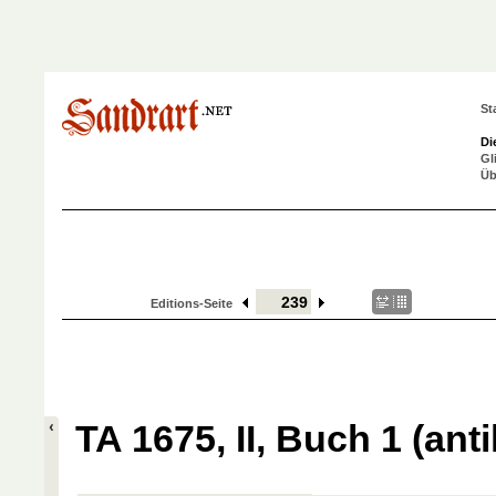
St
Di
Gl
Üb
Editions-Seite
TA 1675, II, Buch 1 (anti