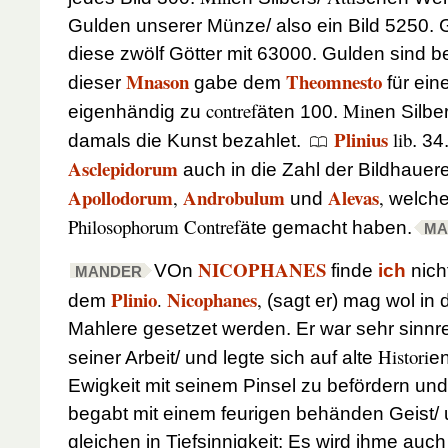
Gulden unserer Münze/ also ein Bild 5250. G
diese zwölf Götter mit 63000. Gulden sind 
Mnason
Theomnesto
dieser
gabe dem
für ein
contref
Min
eigenhändig zu
äten 100.
en Silbe
Plinius
lib
damals die Kunst bezahlet.
. 34
Asclepidorum
auch in die Zahl der Bildhauer
Apollodorum
Androbulum
Alevas
,
,
und
welche
Philosophorum Contref
äte gemacht haben.
MA
NICOPHANES
VOn
finde
ich
nich
MANDER
Plinio
Nicophanes
.
,
dem
(sagt er) mag wol in 
Mahlere gesetzet werden. Er war sehr sinnr
Histori
seiner Arbeit/ und legte sich auf alte
en
Ewigkeit mit seinem Pinsel zu befördern und
begabt mit einem feurigen behänden Geist/ 
gleichen in Tiefsinnigkeit: Es wird ihme auc