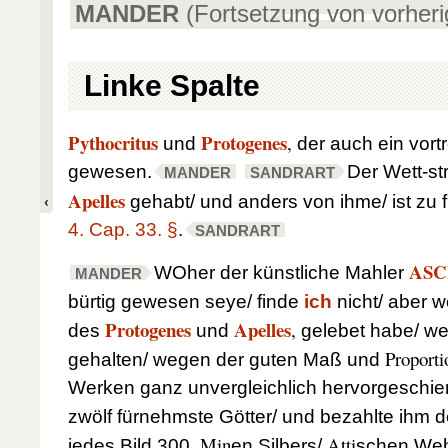
MANDER
(Fortsetzung von vorheri
Linke Spalte
Pythocritus
Protogenes
,
und
der auch ein vortr
gewesen.
Der Wett-st
MANDER
SANDRART
Apelles
gehabt/ und anders von ihme/ ist zu
4. Cap. 33. §
.
SANDRART
ASC
WOher der künstliche Mahler
MANDER
bürtig gewesen seye/ finde
ich
nicht/ aber w
Protogenes
Apelles
,
des
und
gelebet habe/ we
Proporti
gehalten/ wegen der guten Maß und
Werken ganz unvergleichlich hervorgeschie
zwölf fürnehmste Götter/ und bezahlte ihm 
Min
Atti
jedes Bild 300.
en Silbers/
schen Weh