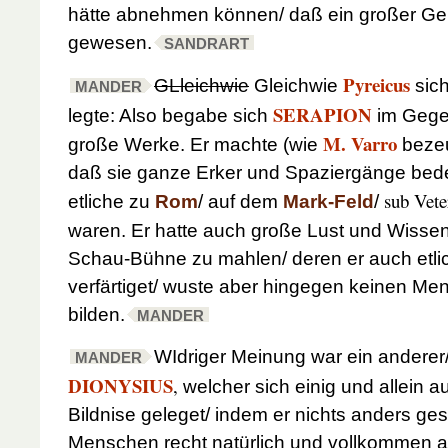
hätte abnehmen können/ daß ein großer Geis
gewesen.
SANDRART
Pyreicus
GLleichwie
Gleichwie
sich
MANDER
SERAPION
legte: Also begabe sich
im Gegen
M. Varro
große Werke. Er machte (wie
bezeu
daß sie ganze Erker und Spaziergänge bed
sub Vete
etliche zu
Rom
/ auf dem
Mark-Feld
/
waren. Er hatte auch große Lust und Wissen
Schau-Bühne zu mahlen/ deren er auch etlic
verfärtiget/ wuste aber hingegen keinen Men
bilden.
MANDER
WIdriger Meinung war ein andere
MANDER
DIONYSIUS
,
welcher sich einig und allein a
Bildnise geleget/ indem er nichts anders ges
Menschen recht natürlich und vollkommen a