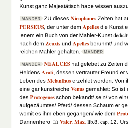
Kunst ganz Majestätisch habe wissen auszu
Nicophanes
ZU dieses
Zeiten hat a
MANDER
PERSEUS
Apelles
,
der unter dem
die Kunst e
dedic
jenem ein Buch von der Mahler-Kunst
i
Zeuxis
Apelles
nach dem
und
berühmt/ und wu
reichen Mahler gehalten.
MANDER
NEALCES
hat gelebet zu Zeiten 
MANDER
Arati
,
Heldens
dessen vertrauter Freund er 
Melanthus
Leben des
erzehlet worden. Von 
Venus
eine gar kunstreiche
gemahlet: So ist
Protogenes
des
schon bekandt/ sein/
von ein
aufgezäumtes/ Pferd/ dessen Schaum er ger
Prot
womit es ihm eben gegangen/ wie dem
Valer. Max.
lib
cap
Dannenhero
.8.
. 12.
Urs