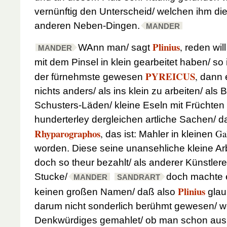
vernünftig den Unterscheid/ welchen ihm die
anderen Neben-Dingen.
MANDER
Plinius
,
WAnn man/ sagt
reden will
MANDER
mit dem Pinsel in klein gearbeitet haben/ so
PYREICUS
,
der fürnehmste
gewesen
dann e
nichts anders/ als ins klein zu arbeiten/ als 
Schusters-Läden/ kleine Eseln mit Früchten
hunderterley dergleichen artliche Sachen/ d
Rhyparographos
,
Gal
das ist: Mahler in kleinen
worden. Diese seine unansehliche kleine Ar
doch so theur bezahlt/ als anderer Künstler
Stucke/
doch machte e
MANDER
SANDRART
Plinius
keinen großen Namen/ daß also
glau
darum nicht sonderlich berühmt gewesen/ wei
Denkwürdiges gemahlet/ ob man schon aus