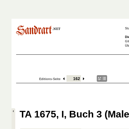
St
Di
Gl
Üb
Editions-Seite
TA 1675, I, Buch 3 (Maler