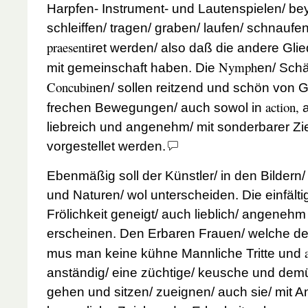
Harpfen- Instrument- und Lautenspielen/ be
schleiffen/ tragen/ graben/ laufen/ schnaufe
praesenti
ret werden/ also daß die andere Glie
Nymph
mit gemeinschaft haben. Die
en/ Schä
Concubin
en/ sollen reitzend und schön von Gl
action,
frechen Bewegungen/ auch sowol in
a
liebreich und angenehm/ mit sonderbarer Zie
vorgestellet werden.
Ebenmäßig soll der Künstler/ in den Bildern/ 
und Naturen/ wol unterscheiden. Die einfält
Frölichkeit geneigt/ auch lieblich/ angenehm
erscheinen. Den Erbaren Frauen/ welche
de
mus man keine kühne Mannliche Tritte und
anständig/ eine züchtige/ keusche und demüt
gehen und sitzen/ zueignen/ auch sie/ mit 