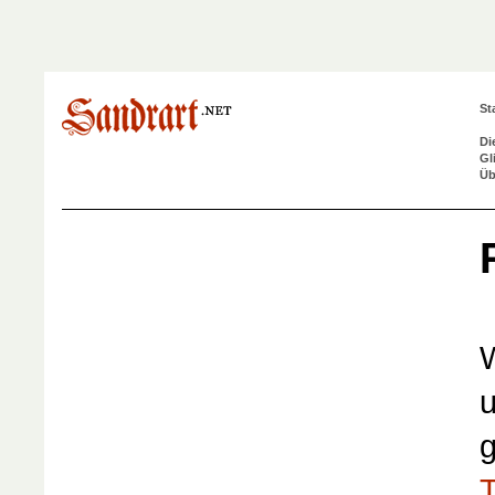
St
Di
Gl
Üb
W
u
g
T