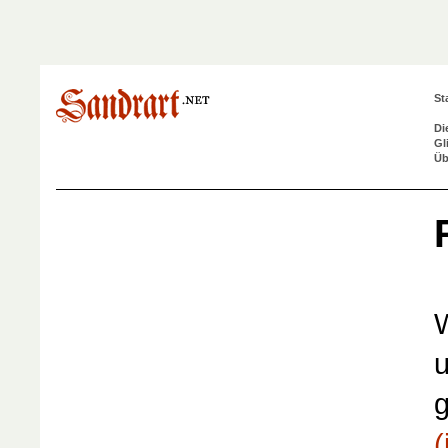
St
Di
Gl
Üb
W
u
g
(